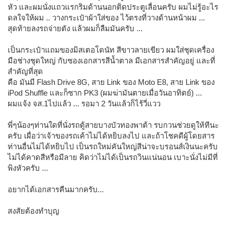
หัว และผมนั่งแถวแรกริมด้านนอกติดประตูเลื่อนครับ ผมไม่รู้อะไร
ดลใจให้ผม .. วางกระเป๋าผ้าใส่ของ ไว้ตรงที่วางด้านหน้าผม ...
สุดท้ายลงรถจ่ายตัง แล้วผมก็ลืมมันครับ ...
เป็นกระเป๋าแถมของมิสเตอโดนัท สีขาวลายเขียว ผมใส่ชุดเครื่อง
มือช่างชุดใหญ่ กับซองเอกสารสีน้ำตาล มีเอกสารสำคัญอยู่ และที่
สำคัญที่สุด
คือ มันมี Flash Drive 8G, สาย Link ของ Moto E8, สาย Link ของ
iPod Shuffle และก็ซาก PK3 (ผมฆ่ามันตายเมื่อวันอาทิตย์) ...
ผมแจ้ง จส.1ไปแล้ว ... รอมา 2 วันแล้วก็ไร้วี่แวว
พี่ๆน้องๆท่านใดที่นั่งรถตู้สายบางบัวทองพาต้า รบกวนช่วยดูให้ทีนะ
ครับ เผื่อว่าเจ้าของรถเค้าไม่ได้หยิบลงไป และถ้าโชคดีผู้โดยสาร
ท่านอื่นไม่ได้หยิบไป เป็นรถใหม่คันใหญ่สีน่าจะบรอนส์เงินนะครับ
ไม่ได้คาดสีหรือมีลาย คิดว่าไม่ได้เป็นรถวินแน่นอน เบาะนั่งไม่มีที่
พิงหัวครับ ...
อยากได้เอกสารคืนมากครับ...
สงสัยต้องทำบุญ