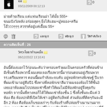
ice
0
03/11/2009 00:12:13
ม่ายด้ายเรียน แต่แฟนเรียนอ่า ได้มั้ย 555+
ขนมปังวังหลัง อร่อยสุดๆ ยิ่งไส้แฮม+มู๋หยอง+ครีม
โอ๊วววๆๆๆ สวรรค์อยู๋แค่เอื้อม 55+
แจกหู 0
หยิกหู 0
ให้กำลังใจ 0
ความคิดเห็นที่ : 26
วิศวะโยธาท่านหนึ่ง
0
06/12/2022 13:10:41
อันนี้ต้องบอกไว้ก่อนนะคับว่าครอบครัวผมเป็นครอบครัวที่ค่อนข้าง
มีเซ็นต์เรื่องพวกนี้ ผมเคยเจอเรื่องพวกนี้มาก่อนตอนอยู่เรียนพวก
รร.เตรียมทหาร ตอนนี้ผมกำลังจะจบคับ อยู่หอพักทรงพิเชษฐ์ ปีแรก
ที่ผมเข้ามาอยู๋คือปี1 ซึ่งทางพี่หอพักเขาลืมว่าผมจองห้องไว้ที่ชั้น3
เลยเอาห้องผมไปปล่อยเช่าซึ่งทำให้ผมไม่มีห้องพักอยู๋จึงคุยกับ
หอพัก จากนั้นพี่ทางหอก็ได้ให้ผมเช่าห้องชั้น 1 ซึ่งทั้งชั้นจะมีแค่ 3
ห้อง คือ ห้องปกติที่เปิดให้เช่า อยู๋ติดกับลิฟต์ ส่วนห้องที่ติดๆกันจะมี
อีก 2 ห้อง คือห้องเก็บของเก่าๆ กับห้องร้างที่ปล่อยร้างมานานมาก