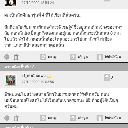
27/10/2009 18:54:24
ผมเป็นนักศึกษารุ่นที่ 4 ที่ได้เรียนที่นั่นครับ...
นึกถึงสมัยเรียน ผมพักหอ\"ทรงพิเชษฐ์\"ซึ่งอยู่ถนนด้านข้างของมหา
ลัย ตอนนั่นยังเป็นลูกรังสองเลนอยู่เลย ตอนนี้กลายเป็นถนน 8 เลน
ไปแล้ว จำได้ว่าตอนนั้นต้องโหนสองแถวไปสถานีรถไฟเชียง
ราก....สถานีบ้านนอกมากตอนนั้้น
แจกหู 0
หยิกหู 0
ให้กำลังใจ 0
ความคิดเห็นที่ : 8
เต้_พ่อน้องแพง
0
27/10/2009 19:03:56
อ้าผมเคยไปสร้างสนามกีฬาในธรรมศาสตร์รังสิตครับ ตอน
เอเชี่ยนเกมส์ไงแต่ไม่ได้เรียนกับเขาหรอกนะ อิอิ ทำอยู่ได้แป๊บๆ
ครับผม
แจกหู 0
หยิกหู 0
ให้กำลังใจ 0