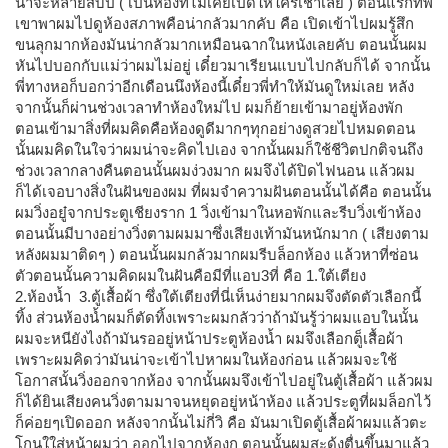
น่าจะหลายสิบปี ( เป็นห้องที่ไม่เคยเปิดให้ใครเช่าเลย ) ตอนแรกที่พี่
เขาพาผมไปดูห้องสภาพคือน่ากลัวมากคับ คือ เปิดเข้าไปผมรู้สึก
ขนลุกมากห้องมันน่ากลัวมากเหมือนฉากในหนังเลยคับ ตอนนั้นผม
หันไปบอกกับแม่ว่าผมไม่อยู่ เดี๋ยวมาเรียนแบบไปกลับก็ได้ จากนั้น
พี่ทางหอก็บอกว่าอีกเดือนนึงห้องนี้เดี๋ยวพี่ทำให้มันดูใหม่เลย หลัง
จากนั้นก็ผ่านช่วงเวลาทำห้องใหม่ไป ผมก็ย้ายเข้ามาอยู่ห้องพัก
ตอนเข้ามาสิ่งที่ผมคิดคือห้องดูดีมากๆทุกอย่างดูสวยไปหมดตอน
นั้นผมคิดในใจว่าผมน่าจะคิดไปเอง จากนั้นผมก็ใช้ชีวิตปกติจนถึง
ช่วงเวลากลางคืนตอนนั้นผมง่วงมาก ผมจึงได้ปิดไฟนอน แล้วผม
ก็ได้เจอบางสิ่งในฝันของผม ที่ผมจำความฝันตอนนั้นได้คือ ตอนนั้น
ผมวิ่งอยู๋จากประตูเชียงราก 1 วิ่งเข้ามาในหอพักและรีบวิ่งเข้าห้อง
ตอนนั้นมีบางอย่างวิ่งตามผมมาซึ่งเสียงเท้ามันหนักมาก ( เสียงตาม
หลังผมมาติดๆ ) ตอนนั้นผมกลัวมากผมรีบล็อกห้อง แล้วหาที่ซ่อน
ตัวตอนนั้นความคิดผมในฝันคือมีที่แอบ3ที่ คือ 1.ใต้เตียง
2.ห้องน้ำ 3.ตู้เสื้อผ้า ซึ่งใต้เตียงที่นี่เห็นง่ายมากผมจึงตัดตัวเลือกนี้
ทิ้ง ส่วนห้องน้ำผมก็ตัดทิ้งเพราะผมกลัวว่าถ้ามันรู้ว่าผมแอบในนั้น
ผมจะหนียังไงถ้ามันรออยู่หน้าประตูห้องน้ำ ผมจึงเลือกตู็เสื้อผ้า
เพราะผมคิดว่ามันน่าจะเข้าไปหาผมในห้องก่อน แล้วผมจะใช้
โอกาสนั้นวิ่งออกจากห้อง จากนั้นผมจึงเข้าไปอยู่ในตู้เสื้อผ้า แล้วผม
ก็ได้ยินเสียงคนวิ่งตามมาจนหยุดอยู่หน้าห้อง แล้วประตูที่ผมล็อกไว้
ก็ค่อยๆเปิดออก หลังจากนั้นไม่กี่วิ คือ มันมาเปิดตู้เสื้อผ้าผมแล้วตะ
โกนใใส่หน้าผมว่า ออกไปจากห้องกู ตอนนั้นผมสะดุ้งตื่นขึ้นมาแล้ว