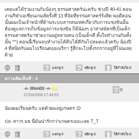
เคยแต่ได้ร่วมงานกับน้องๆ ธรรมศาสตร์น่ะครับ ช่วงปี 40-41 ตอน
งานกีฬาเอเชี่ยนเกมส์ครั้งที่ 13 ที่จัดที่ธรรมศาสตร์รังสิต พอดีตอน
นั้นผมเป็นเจ้าหน้าที่ด้านระบบสารสนเทศเกี่ยวกับการแข่งขันนั้น
ต้องดูแลการเก็บข้อมูลการแข่งขัน ก็มีน้องๆ อาสาสมัครที่เป็นเด็ก
ธรรมศาสตร์มาช่วยงานอยู่หลายคน (เป็นเด็กดี ตั้งใจทำงานกันทั้ง
นั้น ^^) ตอนนี้เรียนจบทำงานได้ดิบได้ดีกันไปหมดแล้วครับ น้องปี
4 ที่สนิทกับผมไปเรียนต่ออเมริกา รู้สึกจะไปตั้งรกรากอยู่ที่โน่นเลย
ด้วย
แจกหู 0
หยิกหู 0
ให้กำลังใจ 0
ความคิดเห็นที่ : 4
-o- [B]on[D] -o-
0
27/10/2009 17:44:53
น้องผมเรียนครับ แต่ตัวผมอยู่เกษตร :D
ปล. สาวๆ มธ นี่มันน่ารักกว่าเกษตรเยอะเลย T_T
แจกหู 0
หยิกหู 0
ให้กำลังใจ 0