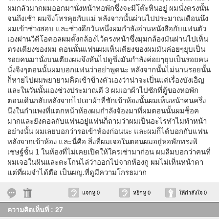
ผมกลัวมากผมออกมานั่งหน้าหอพักซึ่งจะมีโต๊ะหินอยู่ ผมนั่งตรงนั้น
จนถึงเช้า ผมจึงโทรคุยกับแม่ หลังจากนั้นผ่านไปประมาณเดือนนึง
ผมเข้าช่วงสอบ และช่วงดึกวันหนึ่งผมกำลังอ่านหนังสือกับแฟนตัว
เองผ่านวีดีโอคอลผมตั้งกล้องไว้ตรงหน้าซึ่งมุมกล้องมันผ่านไปเห็น
ตรงเตียงของผม ตอนนั้นแฟนผมเห็นเตียงของผมมันค่อยๆยุบเป็น
รอยคนมานั่งบนเตียงผมจึงหันไปดูซึ่งมันกำลังค่อยๆยุบเป็นรอยคน
นั่งจิงๆตอนนั้นผมบอกแฟนว่าอย่าพูดนะ หลังจากนั้นไม่นานรอยนั้น
ก็หายไปผมพยายามคิดเข้าข้างตัวเองว่าน่าจะเป็นแค่เรื่องบังเอิญ
และในวันนั้นเองช่วงประมาณตี 3 ผมเอาผ้าไปซักที่ตู้ของหอพัก
ตอนเดินกลับหลังจากไปเอาผ้าที่ซักเข้าห้องนั้นผมเห็นหน้าคนครึ่ง
นึงในกำแพงที่แตกหน้าห้องผมกำลังจ้องมาที่ผมตอนนั้นผมช็อค
มากและยังคอลกับแฟนอยู่แฟนก็ถามว่าผมเป็นอะไรทำไมทำหน้า
อย่างนั้น ผมเลยบอกว่ารอเข้าห้องก่อนนะ และผมก็ได้บอกกับแฟน
หลังจากเข้าห้อง และนี่คือ สิ่งที่ผมเจอในตอนผมอยู๋หอพักทรงพิ
เชษฐ์ชั้น 1 ในห้องที่ไม่เคยเปิดให้ใครเช่ามาก่อน ผมลืมบอกว่าคนที่
ผมเจอในฝันและตะโกนไล่ว่าออกไปจากห้องกู ผมไม่เห็นหน้าตา
แต่ที่ผมจำได้ตือ เป็นผญ.ที่ดูมีความโกรธมาก
แจกหู 0
หยิกหู 0
ให้กำลังใจ 0
ความคิดเห็นที่ : 27