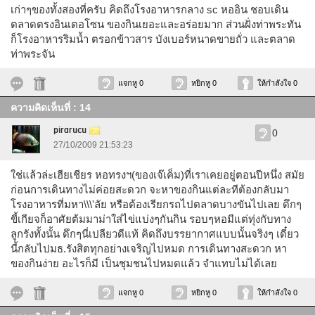
เก่าๆของทั้งสองที่ครับ คิดถึงโรงอาหารกลาง sc หออิน ชอบเดิน
ตลาดตรงอินเตอโซน ของกินเยอะและอร่อยมาก ส่วนฝั่งท่าพระทัน
ก็โรงอาหารริมน้ำ ตรอกข้าวสาร บังเบอร์หนาดขายถั่ว และตลาด
ท่าพระจัน
แจกหู 0
หยิกหู 0
ให้กำลังใจ 0
ความคิดเห็นที่ : 14
pirarucu
0
27/10/2009 21:53:23
ใช่แล้วล่ะเฮียเชียร หอทรงฯ(ของเจ๊เค็ม)ที่เราเคยอยู่ตอนปีหนึ่ง สมัย
ก่อนการเดินทางไม่ค่อยสะดวก จะหาของกินแต่ละทีต้องกลับมา
โรงอาหารที่มหา\\\'ลัย หรือต้องเรียกรถไปตลาดบางขันไปเลย ดึกๆ
ขี้เกียจก็อาศัยต้มมาม่าใส่ไข่แบ่งๆกันกิน รอบๆหอมีแต่ทุ่งกับทาง
ลูกรังทั้งนั้น ดึกๆนี่เปลียวดีแท้ คิดถึงบรรยากาศแบบนั้นจริงๆ เดี๋ยว
นี้กลับไปมธ.รังสิตทุกอย่างเจริญไปหมด การเดินทางสะดวก หา
ของกินง่าย อะไรก็มี เป็นชุมชนไปหมดแล้ว จำแทบไม่ได้เลย
แจกหู 0
หยิกหู 0
ให้กำลังใจ 0