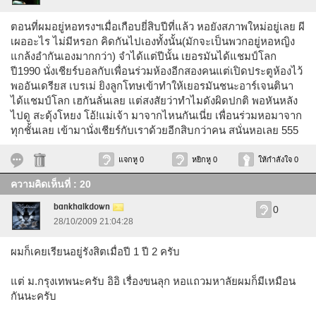
ตอนที่ผมอยู่หอทรงฯเมื่อเกือบยี่สิบปีที่แล้ว หอยังสภาพใหม่อยู่เลย ผี
เผออะไร ไม่มีหรอก คิดกันไปเองทั้งนั้น(มักจะเป็นพวกอยู่หอหญิง
แกล้งอำกันเองมากกว่า) จำได้แต่ปีนั้น เยอรมันได้แชมป์โลก
ปี1990 นั่งเชียร์บอลกับเพื่อนร่วมห้องอีกสองคนแต่เปิดประตูห้องไว้
พออันเดรียส เบรเม่ ยิงลูกโทษเข้าทำให้เยอรมันชนะอาร์เจนตินา
ได้แชมป์โลก เฮกันลั่นเลย แต่สงสัยว่าทำไมดังผิดปกติ พอหันหลัง
ไปดู สะดุ้งโหยง โอ้!แม่เจ้า มาจากไหนกันเนี่ย เพื่อนร่วมหอมาจาก
ทุกชั้นเลย เข้ามานั่งเชียร์กับเราด้วยอีกสิบกว่าคน สนั่นหอเลย 555
แจกหู 0
หยิกหู 0
ให้กำลังใจ 0
ความคิดเห็นที่ : 20
bankhalkdown
0
28/10/2009 21:04:28
ผมก็เคยเรียนอยู่รังสิตเมื่อปี 1 ปี 2 ครับ
แต่ ม.กรุงเทพนะครับ อิอิ เรื่องขนลุก หอแถวมหาลัยผมก็มีเหมือน
กันนะครับ