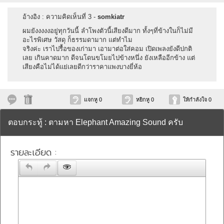
อ้างอิง : ความคิดเห็นที่ 3 -
somkiatr
ผมยังงงงงอยู่ทุกวันนี้ ลำโพงตัวนี้เสียงดีมาก ทั้งๆที่ข้างในก็ไม่มี
อะไรพิเศษ วัสดุ ก็ธรรมดามาก แต่ทำไม
จริงค่ะ เราไปรื้อของเก่ามา เอามาต่อใส่คอม เปิดเพลงยังดีปกติ
เลย เกินคาดมาก ดีจนโดนขโมยไปข้างหนึ่ง ยังเหลืออีกข้าง แต่
เสียงคือไม่ได้แย่เลยดีกว่าราคาแพงบางยี่ห้อ
แจกหู 0
หยิกหู 0
ให้กำลังใจ 0
ตอบกระทู้ : ตามหา Elephant Amazing Sound ครับ
รายละเอียด :