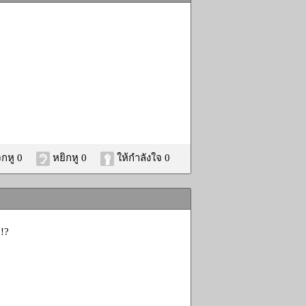
กหู 0
หยิกหู 0
ให้กำลังใจ 0
!!?