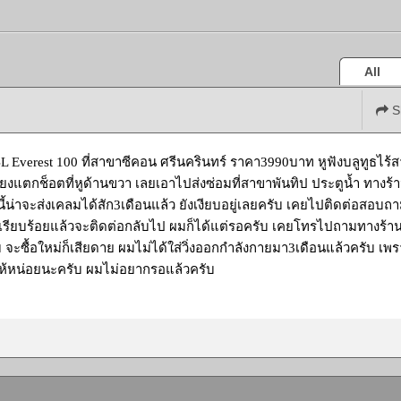
All
S
BL Everest 100 ที่สาขาซีคอน ศรีนครินทร์ ราคา3990บาท หูฟังบลูทูธไร้สาย
ยงแตกช็อตที่หูด้านขวา เลยเอาไปส่งซ่อมที่สาขาพันทิป ประตูน้ำ ทาง
นี้น่าจะส่งเคลมได้สัก3เดือนแล้ว ยังเงียบอยู่เลยครับ เคยไปติดต่อสอบ
เรียบร้อยแล้วจะติดต่อกลับไป ผมก็ได้แต่รอครับ เคยโทรไปถามทางร้านก็บ
บ จะซื้อใหม่ก็เสียดาย ผมไม่ได้ใส่วิ่งออกกำลังกายมา3เดือนแล้วครับ เพ
ห้หน่อยนะครับ ผมไม่อยากรอแล้วครับ