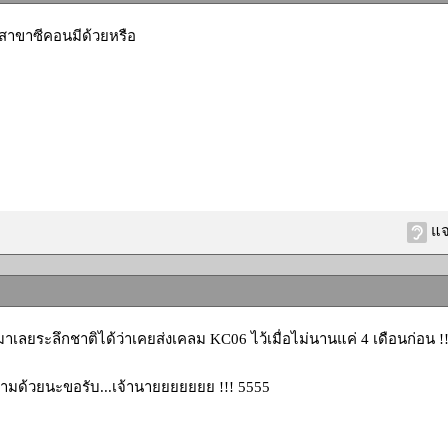
งสาขาซีคอนมีด้วยหรือ
แจ
ู้มาเลยระลึกชาติได้ว่าเคยส่งเคลม KC06 ไว้เมื่อไม่นานแค่ 4 เดือนก่อน !
ตามด้วยนะขอรับ...เจ้านายยยยยยย !!! 5555