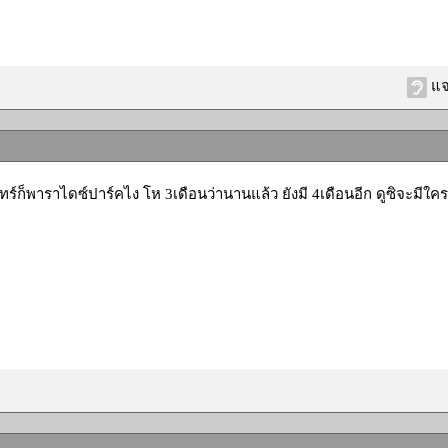
แจ
ทร์ก็พาราไดซ์ปาร์คไง โห 3เดือนว่านานแล้ว ยังมี 4เดือนอีก ดูซิจะมีใครท