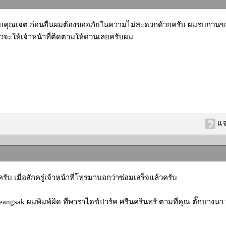
รับคุณเจต ก่อนอื่นผมต้องขออภัยในความไม่สะดวกด้วยครับ ผมรบกวนขอเ
๋ยวจะให้เจ้าหน้าที่ติดตามให้ด่วนเลยครับผม
แจ
ับ เมื่อสักครู่เจ้าหน้าที่โทรมาบอกว่าซ่อมเสร็จแล้วครับ
angsak ผมพิมพ์ผิด ที่พาราไดซ์ปาร์ค ศรีนครินทร์ ตามที่คุณ ตั๊กบางน