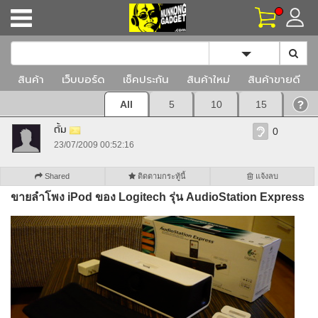
Toggle Dropd
สินค้า
เว็บบอร์ด
เช็คประกัน
สินค้าใหม่
สินค้าขายดี
All
5
10
15
ตั้ม
0
23/07/2009 00:52:16
Shared
ติดตามกระทู้นี้
แจ้งลบ
ขายลำโพง iPod ของ Logitech รุ่น AudioStation Express