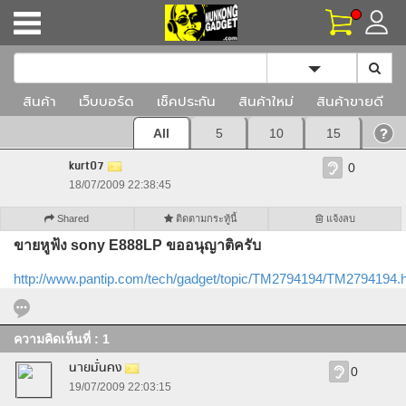
Toggle Dropd
สินค้า
เว็บบอร์ด
เช็คประกัน
สินค้าใหม่
สินค้าขายดี
All
5
10
15
kurt07
0
18/07/2009 22:38:45
Shared
ติดตามกระทู้นี้
แจ้งลบ
ขายหูฟ้ง sony E888LP ขออนุญาติครับ
http://www.pantip.com/tech/gadget/topic/TM2794194/TM2794194.
ความคิดเห็นที่ : 1
นายมั่นคง
0
19/07/2009 22:03:15