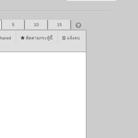
5
10
15
hared
ติดตามกระทู้นี้
แจ้งลบ