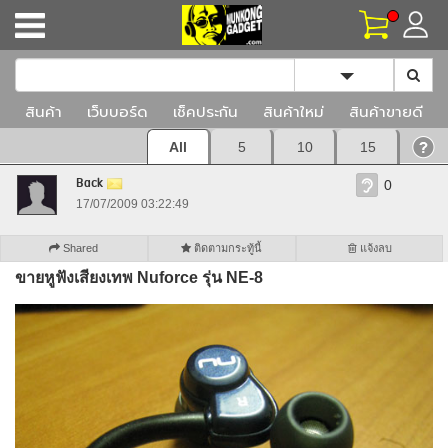
Toggle Dropd
สินค้า
เว็บบอร์ด
เช็คประกัน
สินค้าใหม่
สินค้าขายดี
All
5
10
15
Back
0
17/07/2009 03:22:49
Shared
ติดตามกระทู้นี้
แจ้งลบ
ขายหูฟังเสียงเทพ Nuforce รุ่น NE-8