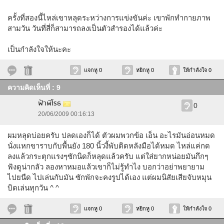
ครั้งที่สองนี้ไหล่เขาหลุดระหว่างการแข่งขันค่ะ เขาพักทำกายภาพ
สามวัน วันที่สี่ก็สามารถลงเป็นตัวสำรองได้แล้วค่ะ
เป็นกำลังใจให้นะคะ
แจกหู 0
หยิกหู 0
ให้กำลังใจ 0
ความคิดเห็นที่ : 9
ฟ้าพิโรธ
0
20/06/2009 00:16:13
ผมหลุดบ่อยครับ ปลดเองก็ได้ ตัวผมพวกข้อ เอ็น อะไรมันอ่อนหมด
นั่งแหกขาราบกับพื้นยัง 180 นิ้วงี้พับติดหลังมือได้หมด ไหล่แค่กด
ลงแล้วกระตุกแรงๆซักนิดก็หลุดแล้วครับ แต่ใส่ยากหน่อยมันกึกๆ
ฟังดูน่ากลัว ลองหาหมอแล้วเขาก็ไม่รู้ทำไง บอกว่าอย่าพยายาม
ไปยนืด ไปเล่นกับมัน ซักพักจะคงรูปได้เอง แต่ผมนิสัยเสียจับหมุน
บิดเล่นทุกวัน ^ ^
แจกหู 0
หยิกหู 0
ให้กำลังใจ 0