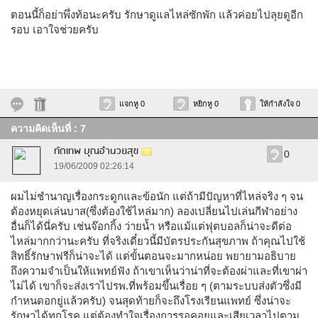
ตอนนี้ก็อย่าพึ่งท้อนะครับ รักษาดูแลไหล่ซักพัก แล้วค่อยไปลุยดูอีก
รอบ เอาใจช่วยครับ
แจกหู 0
หยิกหู 0
ให้กำลังใจ 0
ความคิดเห็นที่ : 7
ทัตเทพ บุณอำนวยสุข
0
19/06/2009 02:26:14
ผมไม่ชำนาญเรื่องกระดูกและข้อนัก แต่ถ้ามีปัญหาที่ไหล่จริง ๆ จน
ต้องหยุดเล่นบาส(ซึ่งต้องใช้ไหล่มาก) ลองเปลี่ยนไปเล่นกีฬาอย่าง
อื่นก็ได้นี่ครับ เช่นจ๊อกกิ้ง ว่ายน้ำ หรือแม้แต่ฟุตบอลก็น่าจะดีต่อ
ไหล่มากกว่านะครับ ที่จริงเดี๋ยวนี้มีบัตรประกันสุขภาพ ถ้าคุณไปใช้
สิทธิ์รักษาฟรีก็น่าจะได้ แต่ขั้นตอนจะมากหน่อย พยายามอธิบาย
ถึงความจำเป็นให้แพทย์ฟัง ถ้าเขาเห็นว่าน่าที่จะต้องผ่าและที่เขาผ่า
ไม่ได้ เขาก็จะส่งเราไปรพ.ที่พร้อมขึ้นเรื่อย ๆ (ตามระบบส่งตัวซึ่งมี
กำหนดอกยู่แล้วครับ) จนสุดท้ายก็จะถึงโรงเรียนแพทย์ ซึ่งน่าจะ
รักษาได้ทุกโรค แต่ต้องทำใจเรื่องการรอคอยและเสียเวลาไปตาม