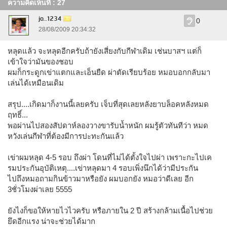
ความคิดเห็นที่ : 27
jo..1234
0
28/08/2009 20:34:32
หลุดแล้ว จะหลุดอีกครับถ้ายังเสี่ยงกับกีฬาเดิม เช่นบาสฯ แต่ก็
เข้าใจว่ามันของชอบ
ผมก็กระดูกเข่าแตกและเอ็นยืด ผ่าตัดเรียบร้อย หมอบอกกลับมา
เล่นได้เหมือนเดิม
สรุป....เกิดมาก็งานนี้เลยครับ เจ็บที่สุดเลยหลังยาบล็อคหลังหมด
ฤทธิ์...
พอผ่านไปสองสัปดาห์ลองวางขารับน้ำหนัก ผมรู้ตัวทันทีว่า หมด
หวังเล่นกีฬาที่ต้องมีการปะทะกันแล้ว
เข่าผมหลุด 4-5 รอบ ถึงผ่า โดนที่ไม่ได้ตั้งใจไปผ่า เพราะกะไปเค
รมประกันอุบัติเหตุ....เข่าหลุดมา 4 รอบเพิ่งนึกได้ว่ามีประกัน
ไปถึงหมอถามกินข้าวมาหรือยัง ผมบอกยัง หมอว่าดีเลย อีก
3ชั่วโมงผ่าเลย 5555
ยังไงก็ขอให้หายไวไวครับ หรือภายใน 2 ปี สร้างกล้ามเนื้อไปช่วย
ยึดอีกแรง น่าจะช่วยได้มาก