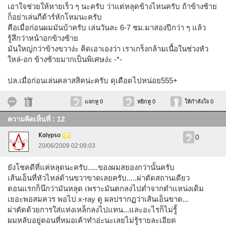
เอาใจช่วยให้หายเร็ว ๆ นะครับ ว่าแต่หลุดข้างไหนครับ ถ้าข้างซ้าย
ก็อย่าเล่นกีต้าร์หักโหมนะครับ
คือเมื่อก่อนผมมันบ้าครับ เล่นวันละ 6-7 ชม.มาสองปีกว่า ๆ แล้ว
รู้สึกว่าหน้าอกข้างซ้าย
มันใหญ่กว่าข้างขวาง่ะ คิดเอาเองว่า เราเกร็งกล้ามเนื้อในช่วงหัว
ใหล่-อก ข้างซ้ายมากเป็นพิเศษง่ะ -*-
ปล.เมื่อก่อนเล่นคลาสสิคน่ะครับ ดุเดือดไปหน่อย555+
แจกหู 0
หยิกหู 0
ให้กำลังใจ 0
ความคิดเห็นที่ : 12
Kalypso
0
20/06/2009 02:09:03
ยังโชคดีที่แค่หลุดนะครับ.....ของผมสยองกว่านั้นครับ
เส้นเอ็นที่หัวไหล่ด้านขวาขาดเลยครับ.....ผ่าตัดสถานเดียว
ตอนแรกก็นึกว่ามันหลุด เพราะมันตกลงไปต่ำจากตำแหน่งเดิม
เยอะพอสมควร พอไป x-ray ดู ผลปรากฏว่าเส้นเอ็นขาด...
ผ่าตัดด้วยการใส่แท่งเหล็กลงไปแทน...และอะไรก็ไม่รู้้
ผมหลับอยู่ตอนที่หมอเค้าทำอ่ะนะเลยไม่รู้รายละเอียด