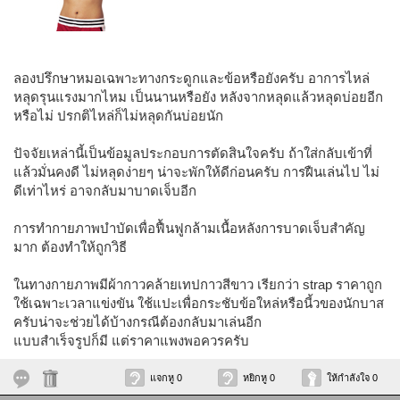
ลองปรึกษาหมอเฉพาะทางกระดูกและข้อหรือยังครับ อาการไหล่
หลุดรุนแรงมากไหม เป็นนานหรือยัง หลังจากหลุดแล้วหลุดบ่อยอีก
หรือไม่ ปรกติไหล่ก็ไม่หลุดกันบ่อยนัก
ปัจจัยเหล่านี้เป็นข้อมูลประกอบการตัดสินใจครับ ถ้าใส่กลับเข้าที่
แล้วมั่นคงดี ไม่หลุดง่ายๆ น่าจะพักให้ดีก่อนครับ การฝืนเล่นไป ไม่
ดีเท่าไหร่ อาจกลับมาบาดเจ็บอีก
การทำกายภาพบำบัดเพื่อฟื้นฟูกล้ามเนื้อหลังการบาดเจ็บสำคัญ
มาก ต้องทำให้ถูกวิธี
ในทางกายภาพมีผ้ากาวคล้ายเทปกาวสีขาว เรียกว่า strap ราคาถูก
ใช้เฉพาะเวลาแข่งขัน ใช้แปะเพื่อกระชับข้อใหล่หรือนี้วของนักบาส
ครับน่าจะช่วยได้บ้างกรณีต้องกลับมาเล่นอีก
แบบสำเร็จรูปก็มี แต่ราคาแพงพอควรครับ
แจกหู 0
หยิกหู 0
ให้กำลังใจ 0