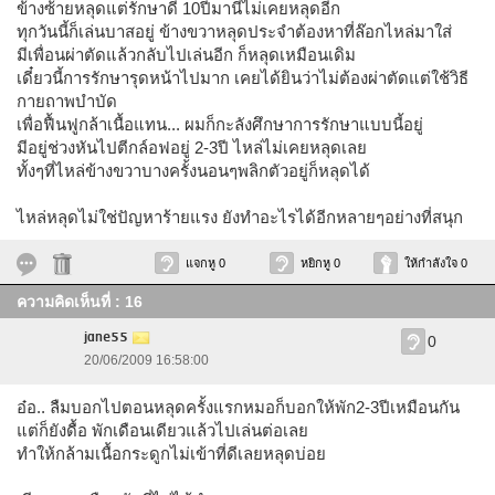
ข้างซ้ายหลุดแต่รักษาดี 10ปีมานี่ไม่เคยหลุดอีก
ทุกวันนี้ก็เล่นบาสอยู่ ข้างขวาหลุดประจำต้องหาที่ล๊อกไหล่มาใส่
มีเพื่อนผ่าตัดแล้วกลับไปเล่นอีก ก็หลุดเหมือนเดิม
เดี๋ยวนี้การรักษารุดหน้าไปมาก เคยได้ยินว่าไม่ต้องผ่าตัดแต่ใช้วิธี
กายถาพบำบัด
เพื่อฟื้นฟูกล้าเนื้อแทน... ผมก็กะลังศึกษาการรักษาแบบนี้อยู่
มีอยู่ช่วงหันไปตีกล์อฟอยู่ 2-3ปี ไหล่ไม่เคยหลุดเลย
ทั้งๆที่ไหล่ข้างขวาบางครั้งนอนๆพลิกตัวอยู่ก็หลุดได้
ไหล่หลุดไม่ใช่ปัญหาร้ายแรง ยังทำอะไรได้อีกหลายๆอย่างที่สนุก
แจกหู 0
หยิกหู 0
ให้กำลังใจ 0
ความคิดเห็นที่ : 16
jane55
0
20/06/2009 16:58:00
อ๋อ.. ลืมบอกไปตอนหลุดครั้งแรกหมอก็บอกให้พัก2-3ปีเหมือนกัน
แต่ก็ยังดื้อ พักเดือนเดียวแล้วไปเล่นต่อเลย
ทำให้กล้ามเนื้อกระดูกไม่เข้าที่ดีเลยหลุดบ่อย