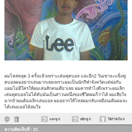
ผมไหล่หลุด 3 ครั้งเเล้วเพราะเล่นฟุตบอล เเละอีก2 วันเขาจะเเข็งฟู
ตบอลผมอยากเล่นมากเลยเพราะผมเป็นนักกีฬาจังหวัดเเต่พ่อกับ
เเผมไม่มีใครให้ผมเล่นสักคนเดียวเลย ผมควรทำไงดีเพราะผมเลิก
เล่นฟุตบอลไม่ได้คับมันเป็นส่าวนหนึ่งของชีวิตผมก็ว่าได้ ผมเสียใจ
มากถ้าผมต้องเลิกเล่นบอล ผมอยากให้ไหล่ผมกลับเหมือนเดิมผมจะ
ได้เล่นบอลได้สมใจ
แจกหู 0
หยิกหู 0
ให้กำลังใจ 0
ความคิดเห็นที่ : 31