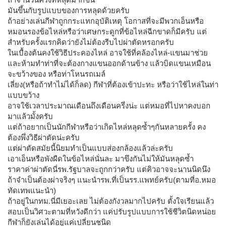
มันขึ้นกับรูปแบบของการหลุดด้วยครับ
ถ้าอย่างเล่นกีฬาถูกกระแทกอุบัติเหตุ โอกาสที่จะมีพวกเอ็นหรือ
หมอนรองข้อไหล่หรือว่าเศษกระดูกที่ข้อไหล่ฉีกขาดก็มีครับ แต่
สำหรับครั้งแรกคิดว่ายังไม่ต้องรีบไปผ่าตัดหรอกครับ
ในเบื้องต้นคงใช้วิธีประคองไหล่ อาจใช้ที่คล้องไหล่-แขนมาช่วย
และห้ามทำท่าที่จะต้องกางแขนออกด้านข้าง แล้วบิดแขนเหมือน
จะขว้างของ หรือท่าโหนรถเมล์
เลี่ยง(หรือถ้าทำไม่ได้ก็ลด) กีฬาที่ต้องเข้าปะทะ หรือว่าใช้ไหล่ในท่า
แบบขว้าง
อาจใช้เวลาประมาณเดือนถึงเดือนครึ่งน่ะ แต่หมอที่ไปหาคงบอก
มาแล้วมั้งครับ
แต่ถ้าอยากเป็นนักกีฬาหรือว่าเกิดไหล่หลุดซ้ำๆกันหลายครั้ง คง
ต้องพึ่งวิธีผ่าตัดน่ะครับ
แต่ผ่าตัดสมัยนี้นิยมทำเป็นแบบส่องกล้องแล้วล่ะครับ
เอาเอ็นหรือพังผืดในข้อไหล่นั่นละ มาขึงกันไม่ให้มันหลุดซ้ำ
ราคาค่าผ่าตัดนี่รพ.รัฐบาลจะถูกกว่าครับ แต่คิวอาจจะนานนิดนึง
ถ้าจำเป็นต้องผ่าจริงๆ แนะนำรพ.ที่เป็นรร.แพทย์ครับ(ตามที่อ.หมอ
ทัดเทพแนะนำ)
ถ้าอยู่ในกทม.นี่มีเยอะเลย ไม่ต้องกังวลมากไปครับ ตั้งใจเรียนแล้ว
สอบเป็นวิศวะตามที่หวังดีกว่า แค่ปรับรูปแบบการใช้ชีวิตนิดหน่อย
กีฬาก็ยังเล่นได้อยู่แค่เปลี่ยนชนิด