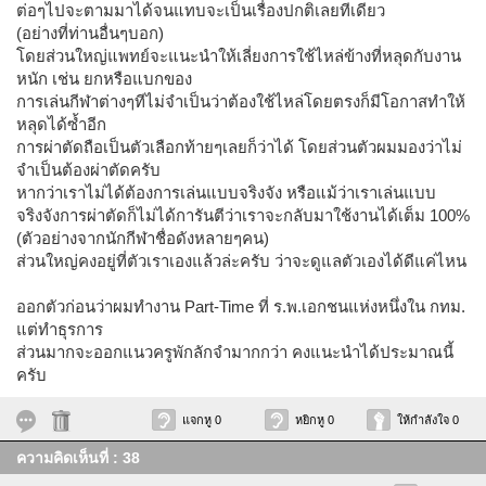
ต่อๆไปจะตามมาได้จนแทบจะเป็นเรื่องปกติเลยทีเดียว
(อย่างที่ท่านอื่นๆบอก)
โดยส่วนใหญ่แพทย์จะแนะนำให้เลี่ยงการใช้ไหล่ข้างที่หลุดกับงาน
หนัก เช่น ยกหรือแบกของ
การเล่นกีฬาต่างๆทีไม่จำเป็นว่าต้องใช้ไหล่โดยตรงก็มีโอกาสทำให้
หลุดได้ซ้ำอีก
การผ่าตัดถือเป็นตัวเลือกท้ายๆเลยก็ว่าได้ โดยส่วนตัวผมมองว่าไม่
จำเป็นต้องผ่าตัดครับ
หากว่าเราไม่ได้ต้องการเล่นแบบจริงจัง หรือแม้ว่าเราเล่นแบบ
จริงจังการผ่าตัดก็ไม่ได้การันตีว่าเราจะกลับมาใช้งานได้เต็ม 100%
(ตัวอย่างจากนักกีฬาชื่อดังหลายๆคน)
ส่วนใหญ่คงอยู่ที่ตัวเราเองแล้วล่ะครับ ว่าจะดูแลตัวเองได้ดีแค่ไหน
ออกตัวก่อนว่าผมทำงาน Part-Time ที่ ร.พ.เอกชนแห่งหนึ่งใน กทม.
แต่ทำธุรการ
ส่วนมากจะออกแนวครูพักลักจำมากกว่า คงแนะนำได้ประมาณนี้
ครับ
แจกหู 0
หยิกหู 0
ให้กำลังใจ 0
ความคิดเห็นที่ : 38