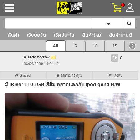
Toggle Dropd
สินค้า
เว็บบอร์ด
เช็คประกัน
สินค้าใหม่
สินค้าขายดี
All
5
10
15
AfterTomorrow
0
03/06/2009 19:04:42
Shared
ติดตามกระทู้นี้
แจ้งลบ
มี iRiver T10 1GB สีส้ม อยากแลกกับ Ipod gen4 B/W