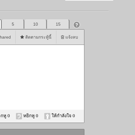
5
10
15
hared
ติดตามกระทู้นี้
แจ้งลบ
กหู 0
หยิกหู 0
ให้กำลังใจ 0