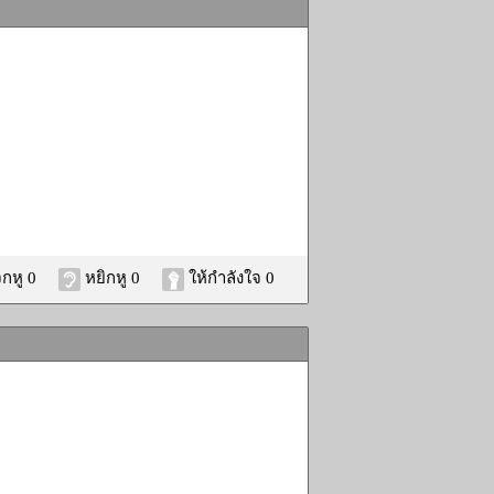
กหู 0
หยิกหู 0
ให้กำลังใจ 0