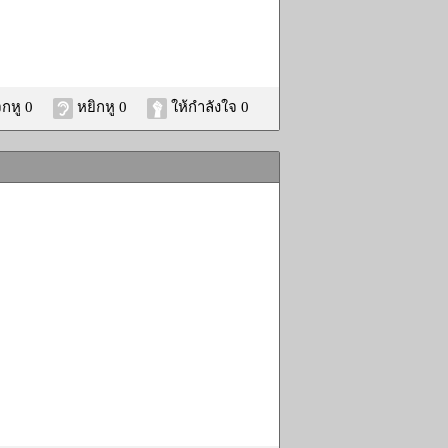
กหู 0
หยิกหู 0
ให้กำลังใจ 0