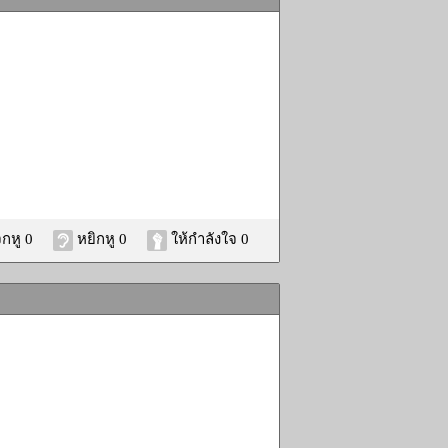
กหู 0
หยิกหู 0
ให้กำลังใจ 0