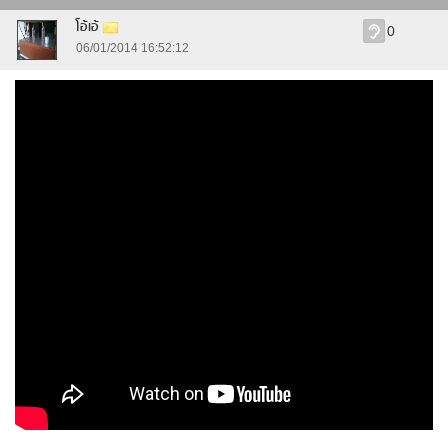
โอ้เอ้
0
06/01/2014 16:52:12