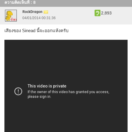
ความคิดเห็นที่ : 8
RockDragon
2,893
04/01/2014 00:31:36
เสียงของ Sinead นี้จะออกแห้งครับ