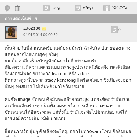
แจกหู 0
หยิกหู 0
ให้กำลังใจ 0
ความคิดเห็นที่ : 5
zxto2500
0
04/01/2014 00:00:59
เห็นด้วยกับพี่ด้านบนครับ แต่กับผมมันชุ่มฉ่ำจับใจ ปลายของกลาง
แหลมลากไปแบบสุดๆ จริงๆ
ผม คิดว่าเสียงร้องกับหูฟังมันมาไม่กีอย่างนะครับ
เสียงหวาน ก็หวานหลายแบบ กลางสูงประเภทนี่ต้องฟังเพลงที่เสียง
ร้องออกมีพลัง อย่างพวก lisa ono หรือ adele
ติดกลางสูง นี่ไปพวก stacy kent tong li หรือเจ๊เหยา ซึ่งเสียงจะออก
เย็นๆ ฟังสบาย ไม่เค้นพลังมาโชว์มากมาย
คมชัด image ชัดเจน คือมันจะคล้ายกลางสูง แต่จะชัดกว่าเก็บราย
ละเอียดเสียงร้องทุกเม็ดทั้ง ลมหายใจ การเอื้อน ต่างๆนาๆ จะ
ชัดเจน จนได้ยินซะหมด แต่ทั้งนี้มว่ามันจะทื่อไปซักหน่อย แต่ได้
อารมณ์ ความเป็น 3มิติ มาแทน
อิ่มหนา หรือ อุ่นๆ คือเสียงจะใหญ่ ออกไปทางwarmโทน คืออิมเมจ