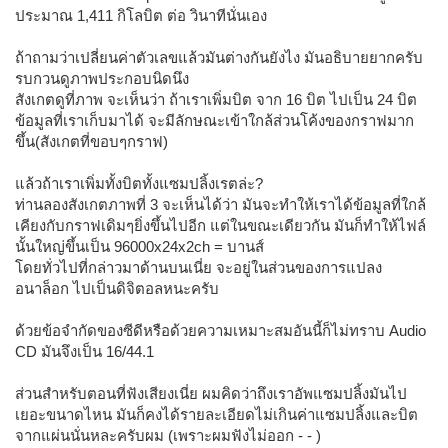
ประมาณ 1,411 กิโลบิต ต่อ วินาทีนั่นเอง
ถ้าถามว่าเปลี่ยนค่าตัวเลขแล้วมันต่างกันยังไง มันอธิบายยากครับ
รบกวนดูภาพประกอบนิดนึง
สังเกตดูที่ภาพ จะเห็นว่า ถ้าเราเพิ่มบิต จาก 16 บิต ไปเป็น 24 บิต
ข้อมูลที่เราเก็บมาได้ จะมีลักษณะเข้าใกล้ส่วนโค้งของกราฟมาก
ขึ้น(สังเกตที่ขอบๆกราฟ)
แล้วถ้าเราเพิ่มทั้งบิตทั้งแซมปลิ้งเรตล่ะ?
ท่านลองสังเกตภาพที่ 3 จะเห็นได้ว่า มันจะทำให้เราได้ข้อมูลที่ใกล้
เคียงกับกราฟเดิมๆยิ่งขึ้นไปอีก แต่ในขณะเดียวกัน มันก็ทำให้ไฟล์
นั้นใหญ่ขึ้นเป็น 96000x24x2ch = บานส์
โดยทั่วไปที่กล่าวมาด้านบนเนี่ย จะอยู่ในส่วนของการแปลง
อนาล็อก ไปเป็นดิจิตอลหนะครับ
ด้วยข้อจำกัดของซีดีหรือด้วยความเหมาะสมอันนี้ก็ไม่ทราบ Audio
CD มันจึงเป็น 16/44.1
ส่วนสำหรับตอนที่ฟังเสียงเนี่ย ผมคิดว่าถึงเราอัพแซมปลิ้งมันไป
เยอะขนาดไหน มันก็คงได้รายละเอียดไม่เกินค่าแซมปลิ้งและบิต
จากแผ่นนั่นหละครับผม (เพราะผมฟังไม่ออก - - )