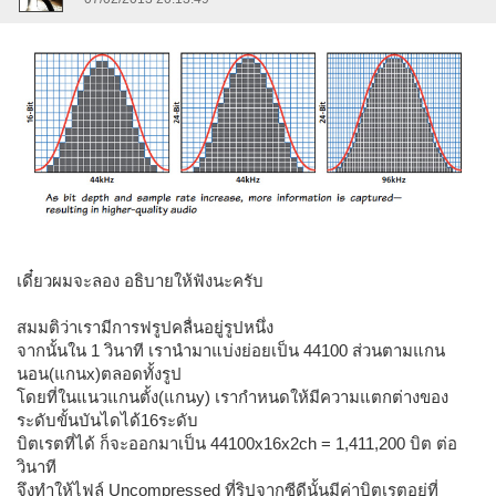
เดี๋ยวผมจะลอง อธิบายให้ฟังนะครับ
สมมติว่าเรามีการฟรูปคลื่นอยู่รูปหนึ่ง
จากนั้นใน 1 วินาที เรานำมาแบ่งย่อยเป็น 44100 ส่วนตามแกน
นอน(แกนx)ตลอดทั้งรูป
โดยที่ในแนวแกนตั้ง(แกนy) เรากำหนดให้มีความแตกต่างของ
ระดับขั้นบันไดได้16ระดับ
บิตเรตที่ได้ ก็จะออกมาเป็น 44100x16x2ch = 1,411,200 บิต ต่อ
วินาที
จึงทำให้ไฟล์ Uncompressed ที่ริปจากซีดีนั้นมีค่าบิตเรตอยู่ที่