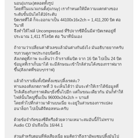
นอน(แกนx)ตลอดทั้งรูป
โดยที่ในแนวแกนตั้ง(แกนy) เรากำหนดให้มีความแตกต่างของ
ระดับขั้นบันไดได้16ระดับ
บิตเรตที่ได้ ก็จะออกมาเป็น 44100x16x2ch = 1,411,200 บิต ต่อ
วินาที
จึงทำให้ไฟล์ Uncompressed ที่ริปจากซีดีนั้นมีค่าบิตเรตอยู่ที่
ประมาณ 1,411 กิโลบิต ต่อ วินาทีนั่นเอง
ถ้าถามว่าเปลี่ยนค่าตัวเลขแล้วมันต่างกันยังไง มันอธิบายยากครับ
รบกวนดูภาพประกอบนิดนึง
สังเกตดูที่ภาพ จะเห็นว่า ถ้าเราเพิ่มบิต จาก 16 บิต ไปเป็น 24 บิต
ข้อมูลที่เราเก็บมาได้ จะมีลักษณะเข้าใกล้ส่วนโค้งของกราฟมาก
ขึ้น(สังเกตที่ขอบๆกราฟ)
แล้วถ้าเราเพิ่มทั้งบิตทั้งแซมปลิ้งเรตล่ะ?
ท่านลองสังเกตภาพที่ 3 จะเห็นได้ว่า มันจะทำให้เราได้ข้อมูลที่
ใกล้เคียงกับกราฟเดิมๆยิ่งขึ้นไปอีก แต่ในขณะเดียวกัน มันก็ทำให้
ไฟล์นั้นใหญ่ขึ้นเป็น 96000x24x2ch = บานส์
โดยทั่วไปที่กล่าวมาด้านบนเนี่ย จะอยู่ในส่วนของการแปลง
อนาล็อก ไปเป็นดิจิตอลหนะครับ
ด้วยข้อจำกัดของซีดีหรือด้วยความเหมาะสมอันนี้ก็ไม่ทราบ
Audio CD มันจึงเป็น 16/44.1
ส่วนสำหรับตอนที่ฟังเสียงเนี่ย ผมคิดว่าถึงเราอัพแซมปลิ้งมันไป