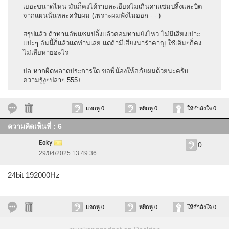
เยอะขนาดไหน มันก็คงได้รายละเอียดไม่เกินค่าแซมปลิ้งและบิต
จากแผ่นนั่นหละครับผม (เพราะผมฟังไม่ออก - - )
สรุปแล้ว ถ้าท่านอัพแซมปลิ้งแล้วคอมท่านยังไหว ไม่มีเสียงเปาะ
แปะๆ อันนี้ก็แล้วแต่ท่านเลย แต่ถ้ามีเสียงน่ารำคาญ ใช้เดิมๆก็คง
ไม่เสียหายอะไร
ปล.หากผิดพลาดประการใด ขอพี่น้องให้อภัยผมด้วยนะครับ
ความรู้งูๆปลาๆ 555+
แจกหู 0
หยิกหู 0
ให้กำลังใจ 0
ความคิดเห็นที่ : 6
Eaky
0
29/04/2025 13:49:36
24bit 192000Hz
แจกหู 0
หยิกหู 0
ให้กำลังใจ 0