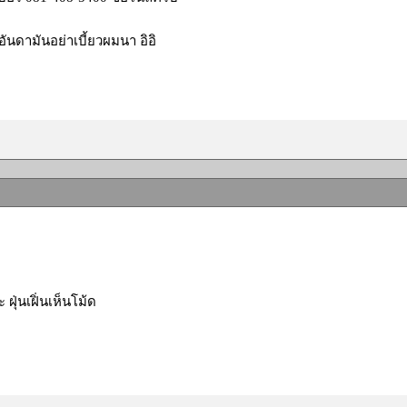
ันดามันอย่าเบี้ยวผมนา อิอิ
 ฝุ่นเฝิ่นเห็นโม้ด