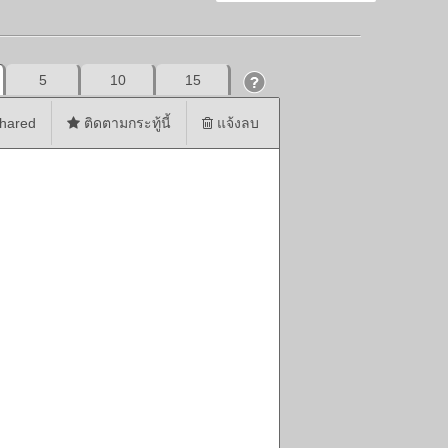
5
10
15
hared
ติดตามกระทู้นี้
แจ้งลบ