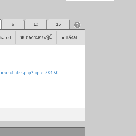
5
10
15
hared
ติดตามกระทู้นี้
แจ้งลบ
h/forum/index.php?topic=5849.0