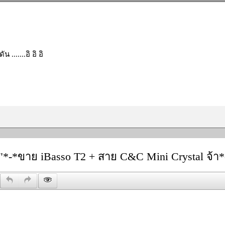
น .......อิ อิ อิ
"*-*ขาย iBasso T2 + สาย C&C Mini Crystal จ้า*