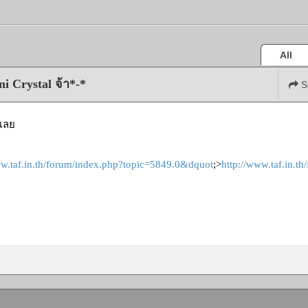
All
 Crystal จ้า*-*
S
ปเลย
ww.taf.in.th/forum/index.php?topic=5849.0&dquot
;>
http://www.taf.in.t