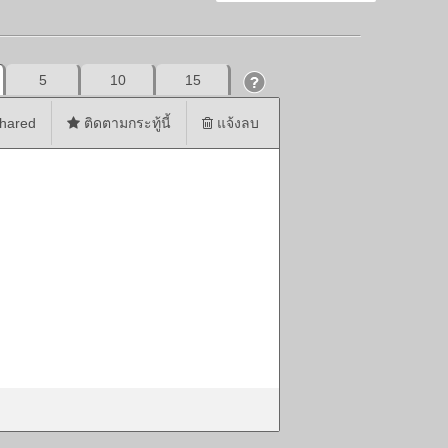
5
10
15
hared
ติดตามกระทู้นี้
แจ้งลบ