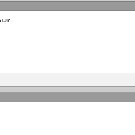
ก แยก
ว
ี