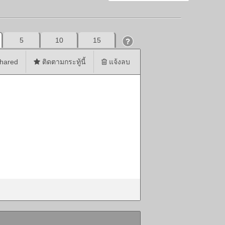
5
10
15
hared
ติดตามกระทู้นี้
แจ้งลบ