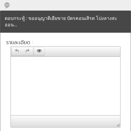
ตอบกระทู้ : ขออนุญาติเฮียขาย บัตรคอนเสิรต โปงลางสะ
ออน...
รายละเอียด :