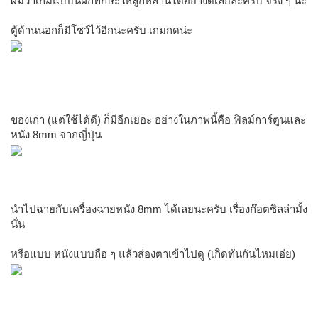
ผมว่าเกมแบบนี้ฝึกทักษะให้ลูกหลานได้อย่างดีเลยละครับ จริง ๆ นะ
ตู้ด้านนอกก็มีโชว์ไว้อีกนะครับ เกมกดน่ะ
ของเก่า (แต่ใช้ได้ดี) ก็มีอีกเยอะ อย่างในภาพนี้คือ ฟิลม์การ์ตูนและ
หนัง 8mm จากญี่ปุ่น
นำไปฉายกับเครื่องฉายหนัง 8mm ได้เลยนะครับ เรื่องก๊อตซิลล่ามั้ง
นั่น
หรือแบบ หนังแบบถือ ๆ แล้วส่องตาเข้าไปดู (เกิดทันกันไหมเอ่ย)