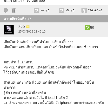
มันเก่าเกินกว่า 30 ปีอีก 555
แจกหู 0
หยิกหู 0
ให้กำลังใจ 0
ความคิดเห็นที่ : 17
สันติ
50
25/03/2012 23:49:10
เฮียมั่นครับเอ่ยจำนวนปีทำไมละคร้าบ เอิ้กๆๆๆ
เฮียมั่นเล่นเกมเดียวกับผมเลย มันเข้าใจง่ายดีอ่ะเนอะ ซ้าย ขวา
ตอบท่านอีแมนครับ
Ps vita ก็น่าเล่นครับ แต่ตอนนี้เกมระดับแม่เหล็กยังไม่ออก
ไว้รออีกซักหน่อยค่อยซื้อก็ได้ครับ
ส่วนไอแพด3 หรือ นิวไอแพดที่กำลังใกล้จะเข้าไทยอย่างเป็น
ทางการ
รู้สึกว่าจะเดือนหน้านี่ละครับ
น่าเล่นแน่นอนถ้าท่านยังไม่มี ipad 1 หรือ 2
แต่เรื่องจอและความแจ่มนั้นให้นึกถึง iphone4 ขยายร่างเลยละครับ