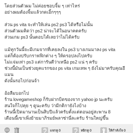
โดยส่วนตัวผม ไม่ค่อยชอบจิ้ม ๆ เท่าไหร่
อย่างผมต้องจิ้มแล้วกดเอิ้กๆๆๆ
ส่วน ps vita จะทำให้เล่น ps2 ps3 ได้หรือไม่นั้น
ส่วนตัวผมคิดว่า ps2 น่าจะได้ในอนาคตครับ
ส่วนเกม ps3 นั้นตอบได้เลยว่าไม่ได้ครับ
แม้ทุกวันนี้จะมีเกมจากที่เคยลงใน ps3 บางเกมมาลง ps vita
แต่ก็ต้องปรับกราฟฟิกต่าง ๆ ให้ดรอปลงไปครับ
ไม่แจ่มเท่า ps3 แต่การันตีว่าเหนือ ps2 แน่ ๆ ครับ
ช่วงนี้มันเป็นช่วงยุคแรกของ ps vita เกมเทพ ๆ ยังไม่มาครับคุณอี
แมน
ดังนั้นรอไปก่อนจ้า
อ้อลืมบอกไป
ร้าน lovegameshop ก็รับฝากบิดของจาก yahoo jp นะครับ
สนใจก็ไปคุย ๆ ดูนะครับ ว่ามีกติกายังไงบ้าง
ร้านนี้เปิดมานานเป็นสิบปีแล้วครับตั้งแต่ตอนอยู่สะพาน 8
เดือนนี้เขาเพิ่งย้ายมาภิรมย์พลาซ่านี่ละครับ ร้านใหญ่ขึ้น
แจกหู 0
หยิกหู 0
ให้กำลังใจ 0