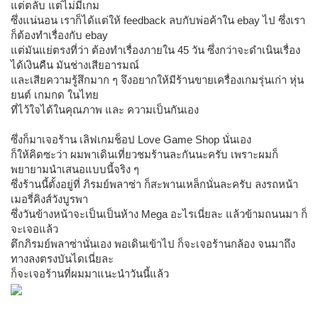
แต่ตลับ แต่ไม่มีเกม
ซึ่งแน่นอน เราก็ได้แต่ให้ feedback ลบกับพ่อค้าใน ebay ไป ซึ่งเรา
ก็ต้องทำเรื่องกับ ebay
แต่มันแย่ตรงที่ว่า ต้องทำเรื่องภายใน 45 วัน ซึ่งกว่าจะดำเนินเรื่อง
ได้เงินคืน มันช่างเสียอารมณ์
และเสียความรู้สึกมาก ๆ จึงอยากให้มีร้านขายเครื่องเกมรุ่นเก่า หุ่น
ยนต์ เกมกด ในไทย
ที่ไว้ใจได้ในคุณภาพ และ ความเป็นกันเอง
ซึ่งก็มาเจอร้าน เลิฟเกมช็อป Love Game Shop นั่นเอง
ก็ให้คิดซะว่า ผมพาเดินเที่ยวชมร้านละกันนะครับ เพราะผมก็
พยายามนำเสนอแบบนี้จริง ๆ
ซึ่งร้านนี้ตั้งอยู่ที่ ภิรมย์พลาซ่า ก็สะพานเหล็กนั่นละครับ ลงรถหน้า
เมอรี่คิงส์วังบูรพา
ซึ่งวันข้างหน้าจะเป็นเป็นห้าง Mega อะไรเนี่ยละ แล้วข้ามถนนมา ก็
จะเจอแล้ว
ตึกภิรมย์พลาซ่านั่นเอง พอเดินเข้าไป ก็จะเจอร้านกล้อง จนมาถึง
ทางลงตรงบันไดเนี่ยละ
ก็จะเจอร้านที่ผมมาแนะนำวันนี้แล้ว