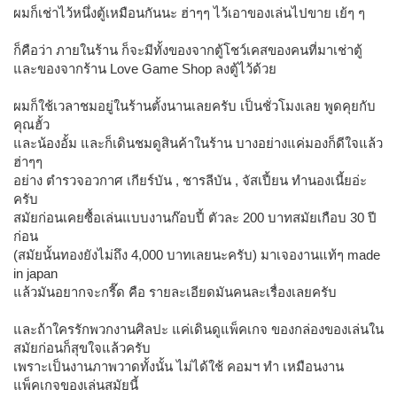
ผมก็เช่าไว้หนึ่งตู้เหมือนกันนะ ฮ่าๆๆ ไว้เอาของเล่นไปขาย เย้ๆ ๆ
ก็คือว่า ภายในร้าน ก็จะมีทั้งของจากตู้โชว์เคสของคนที่มาเช่าตู้
และของจากร้าน Love Game Shop ลงตู้ไว้ด้วย
ผมก็ใช้เวลาชมอยู่ในร้านตั้งนานเลยครับ เป็นชั่วโมงเลย พูดคุยกับ
คุณฮั้ว
และน้องอั้ม และก็เดินชมดูสินค้าในร้าน บางอย่างแค่มองก็ดีใจแล้ว
ฮ่าๆๆ
อย่าง ตำรวจอวกาศ เกียร์บัน , ชารลีบัน , จัสเปี้ยน ทำนองเนี้ยอ่ะ
ครับ
สมัยก่อนเคยซื้อเล่นแบบงานก๊อบปี้ ตัวละ 200 บาทสมัยเกือบ 30 ปี
ก่อน
(สมัยนั้นทองยังไม่ถึง 4,000 บาทเลยนะครับ) มาเจองานแท้ๆ made
in japan
แล้วมันอยากจะกรี๊ด คือ รายละเอียดมันคนละเรื่องเลยครับ
และถ้าใครรักพวกงานศิลปะ แค่เดินดูแพ็คเกจ ของกล่องของเล่นใน
สมัยก่อนก็สุขใจแล้วครับ
เพราะเป็นงานภาพวาดทั้งนั้น ไม่ได้ใช้ คอมฯ ทำ เหมือนงาน
แพ็คเกจของเล่นสมัยนี้