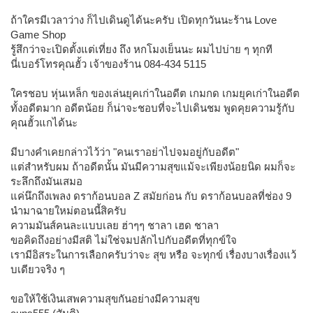
ถ้าใครมีเวลาว่าง ก็ไปเดินดูได้นะครับ เปิดทุกวันนะร้าน Love
Game Shop
รู้สึกว่าจะเปิดตั้งแต่เที่ยง ถึง หกโมงเย็นนะ ผมไปบ่าย ๆ ทุกที
นี่เบอร์โทรคุณฮั้ว เจ้าของร้าน 084-434 5115
ใครชอบ หุ่นเหล็ก ของเล่นยุคเก่าในอดีต เกมกด เกมยุคเก่าในอดีต
ทั้งอดีตมาก อดีตน้อย ก็น่าจะชอบที่จะไปเดินชม พูดคุยความรู้กับ
คุณฮั้วแกได้นะ
มีบางคำเคยกล่าวไว้ว่า "คนเราอย่าไปจมอยู่กับอดีต"
แต่สำหรับผม ถ้าอดีตนั้น มันมีความสุขแม้จะเพียงน้อยนิด ผมก็จะ
ระลึกถึงมันเสมอ
แค่นึกถึงเพลง ดราก้อนบอล Z สมัยก่อน กับ ดราก้อนบอลที่ช่อง 9
นำมาฉายใหม่ตอนนี้สิครับ
ความมันส์คนละแบบเลย ฮ่าๆๆ ชาลา เฮด ชาลา
ขอคิดถึงอย่างมีสติ ไม่ใช่จมปลักไปกับอดีตที่ทุกข์ใจ
เรามีอิสระในการเลือกครับว่าจะ สุข หรือ จะทุกข์ เรื่องบางเรื่องแว้
บเดียวจริง ๆ
ขอให้ใช้เงินเสพความสุขกันอย่างมีความสุข