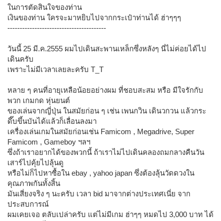
ในการตัดสินใจของท่าน
เงินของท่าน ใครจะมาหยิบไปจากกระเป๋าท่านได้ ฮ่าๆๆๆ
----------------------------------------
วันนี้ 25 มี.ค.2555 ผมไปเดินสะพานเหล็กซึ่งหลังๆ นี่ไม่ค่อยได้ไป
เดินครับ
เพราะไม่มีเวลาเลยละครับ T_T
หลาย ๆ คนที่อายุเหลือน้อยอย่างผม ที่ชอบสะสม หรือ มีใจรักกับ
พวก เกมกด หุ่นยนต์
ของเล่นจากญี่ปุ่น ในสมัยก่อน ๆ เช่น เพนกวิน เดินวกวน แล้วกระ
ดึ๊บขึ้นบันได้แล้วก็เลื่อนลงมา
เครื่องเล่นเกมในสมัยก่อนเช่น Famicom , Megadrive, Super
Famicom , Gameboy ฯลฯ
ซึ่งถ้าเราอยากได้ของพวกนี้ ถ้าเราไม่ไปเดินคลองถมกลางคืนวัน
เสาร์ไปคุ้ยไปลุ้นดู
หรือไม่ก็ไปหาซื้อใน ebay , yahoo japan ซึ่งต้องลุ้นวัดดวงใน
คุณภาพกันทั้งสิ้น
มันเสี่ยงจริง ๆ นะครับ เวลา bid มาจากต่างประเทศเนี่ย จาก
ประสบการณ์
ผมเคยเจอ ตลับเปล่าครับ แต่ไม่มีเกม ฮ่าๆๆ หมดไป 3,000 บาท ได้