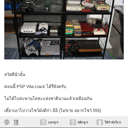
สวัสดีน้าอั๋น
ตอนนี้ PSP Vita crack ได้รึยังครับ
ไม่ได้ไปสะพานโลหะแห่งชาตินานแล้วเหมือนกัน
เดี๋ยวเอาไปวางไชว์มั่งดีก่า อิอิ (ไม่ขาย อยากโชว์ 555)
แจกหู 0
หยิกหู 0
ให้กำลังใจ 0