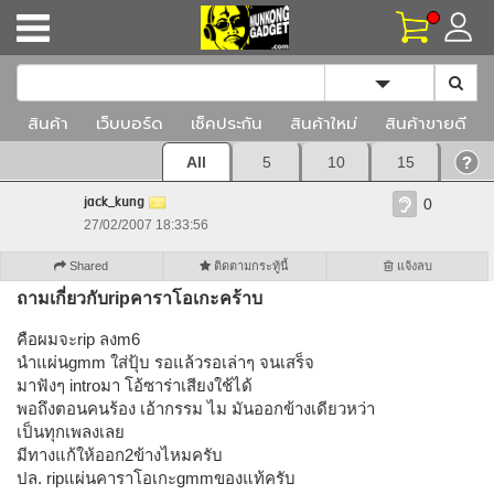
Toggle Dropd
สินค้า
เว็บบอร์ด
เช็คประกัน
สินค้าใหม่
สินค้าขายดี
All
5
10
15
jack_kung
0
27/02/2007 18:33:56
Shared
ติดตามกระทู้นี้
แจ้งลบ
ถามเกี่ยวกับripคาราโอเกะคร้าบ
คือผมจะrip ลงm6
นำแผ่นgmm ใส่ปุ้บ รอแล้วรอเล่าๆ จนเสร็จ
มาฟังๆ introมา โอ้ซาร่าเสียงใช้ได้
พอถึงตอนคนร้อง เอ้ากรรม ไม มันออกข้างเดียวหว่า
เป็นทุกเพลงเลย
มีทางแก้ให้ออก2ข้างไหมครับ
ปล. ripแผ่นคาราโอเกะgmmของแท้ครับ