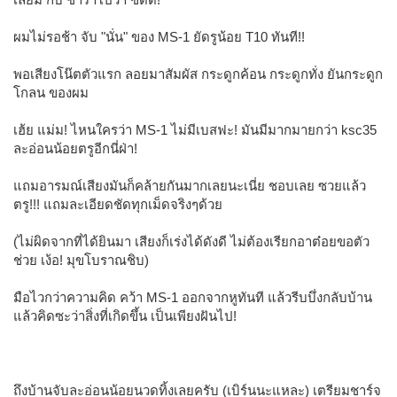
ผมไม่รอช้า จับ "นั่น" ของ MS-1 ยัดรูน้อย T10 ทันที!!
พอเสียงโน๊ตตัวแรก ลอยมาสัมผัส กระดูกค้อน กระดูกทั่ง ยันกระดูก
โกลน ของผม
เฮ้ย แม่ม! ไหนใครว่า MS-1 ไม่มีเบสฟะ! มันมีมากมายกว่า ksc35
ละอ่อนน้อยตรูอีกนี่ฝ่า!
แถมอารมณ์เสียงมันก็คล้ายกันมากเลยนะเนี่ย ชอบเลย ซวยแล้ว
ตรู!!! แถมละเอียดชัดทุกเม็ดจริงๆด้วย
(ไม่ผิดจากที่ได้ยินมา เสียงก็เร่งได้ดังดี ไม่ต้องเรียกอาต๋อยขอตัว
ช่วย เง้อ! มุขโบราณชิบ)
มือไวกว่าความคิด คว้า MS-1 ออกจากหูทันที แล้วรีบบึ่งกลับบ้าน
แล้วคิดซะว่าสิ่งที่เกิดขึ้น เป็นเพียงฝันไป!
ถึงบ้านจับละอ่อนน้อยนวดทิ้งเลยครับ (เบิร์นนะแหละ) เตรียมชาร์จ