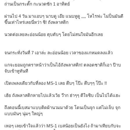
ถ่านเป็นกระตั๊ก กะนวดซัก 1 อาทิตย์
ผ่านไป 4 วัน มาแอบๆ นาบดู เอ๊ย แนบหูดู ,,,, โหไรฟะ ไม่ป็นมันดี
ขึ้นเท่าไหร่เลยนี่หว่า ชิ! ถังพลาสติก
นวดต่อเลยละอ่อนน้อย ตุบตับๆ โดยไม่สนใจมันอีกเลย
จนกระทั่งวันที่ 7 เอาล่ะ ละอ่อนน้อย เวลาของแกหมดลงแล้ว
แกจะยอมถูกตราหน้าว่าเป็นไอ้ถังพลาสติก! ตลอดชาติก็เอา ป๊าบ
จับเข้าหูทันที
เปิดเพลงเดียวกับที่ลอง MS-1 เลย ตึบๆ โป๊ะ ตึบๆๆ โป๊ะ !!
เฮ้ย ถังพลาสติกหายไปแล้วเว้ย ว๊าก ฮ่าๆๆ ดีใจชิบ เป็นไปได้แฮะ
ถึงตอนนี้เบสมาแบบติดผ้านวมมาด้วย โดนเป็นจุก แต่ไม่เจ็บ จุก
แบบมันๆ นุ่มๆ ใหญ่ๆ
เหอๆ เลยเข้าใจแล้วว่า MS-1 เบสน้อยเป็นยังไง ถ้ามาเทียบกับจะ