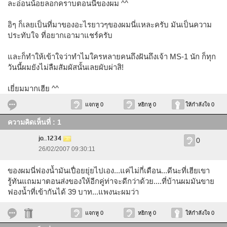
ละอ่อนน้อยลอกคราบตอนนี้ของผม ^^
อิๆ ก็เลยเป็นที่มาของอะไรยาวๆของผมนี่แหละครับ มันเป็นความ
ประทับใจ ที่อยากเอามาแชร์ครับ
และก็ทำให้เข้าใจว่าทำไมใครหลายคนถึงฝันถึงเจ้า MS-1 นัก ก็ทุก
วันนี้ผมยังไม่ลืมสัมผัสนั้นเลยผับผ่าสิ!
เยี่ยมมากเฮีย ^^
แจกหู 0
หยิกหู 0
ให้กำลังใจ 0
ความคิดเห็นที่ : 1
jo..1234
0
26/02/2007 09:30:11
ของผมนี่ฟองน้ำมันเปื่อยยุ่ยไปเอง...แค่ไม่กี่เดือน...ดีนะที่เฮียเขา
รู้ทันแถมมาตอนส่งของให้อีกคู่ท่าจะดีกว่าด้วย....ที่บ้านผมมันขาย
ฟองน้ำที่เข้ากันได้ 39 บาท...แพงนะผมว่า
แจกหู 0
หยิกหู 0
ให้กำลังใจ 0