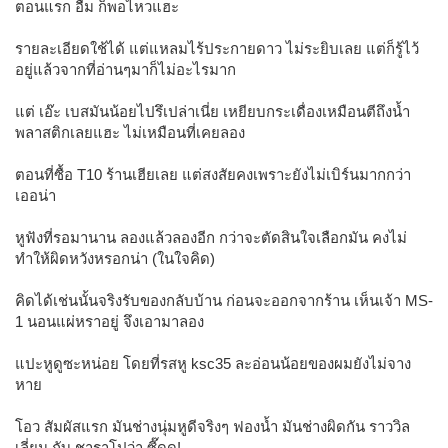
ตอนแรก อืม ก็พอไหวแฮะ
รายละเอียดใช้ได้ แต่แหลมไร้ประกายดาว ไม่ระยิบเลย แต่ก็รู้ไว้
อยู่แล้วจากที่อ่านๆมาก็ไม่อะไรมาก
แต่ เอ๊ะ เบสมันน้อยไปรึเปล่าเนี่ย เหยียบกระเดื่องเหมือนตีถึงน้ำ
พลาสติกเลยแฮะ ไม่เหมือนที่เคยลอง
ตอนที่ซื้อ T10 ร้านเฮียเลย แต่สงสัยคงเพราะยังไม่เบิร์นมากกว่า
เออน่า
หูฟังที่รอมานาน ลองแล้วลองอีก กว่าจะตัดสินใจเลือกมัน คงไม่
ทำให้ผิดหวังหรอกน่า (ในใจคิด)
คิดได้เช่นนั้นจริงรับของกลับบ้าน ก่อนจะออกจากร้าน เห็นเจ้า MS-
1 นอนแผ่หราอยู่ จึงเอามาลอง
แปะหูดูซะหน่อย โดยที่รสหู ksc35 ละอ่อนน้อยของผมยังไม่จาง
หาย
โอว สัมผัสแรก มันช่างนุ่มหูดีจริงๆ ฟองน้ำ มันช่างผิดกัน ราววิล
เลี่ยม กับ ชาราโปว่า ซี๊ดด!