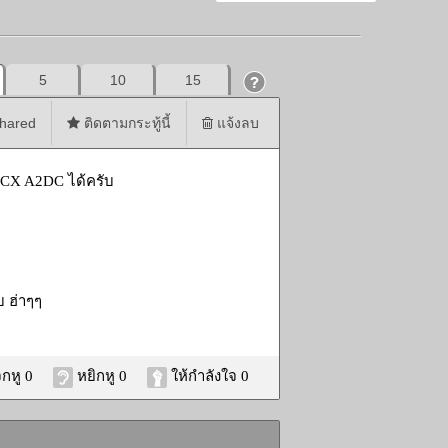
5
10
15
hared
ติดตามกระทู้นี้
แจ้งลบ
MMCX A2DC ได้ครับ
บ ฮ่าๆๆ
กหู 0
หยิกหู 0
ให้กำลังใจ 0