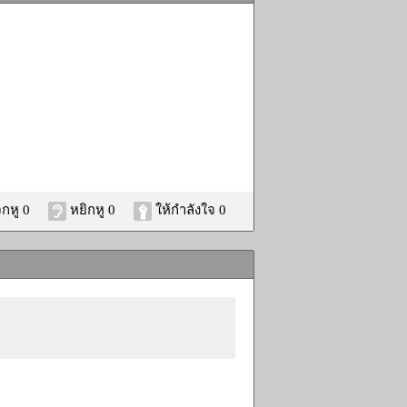
กหู 0
หยิกหู 0
ให้กำลังใจ 0