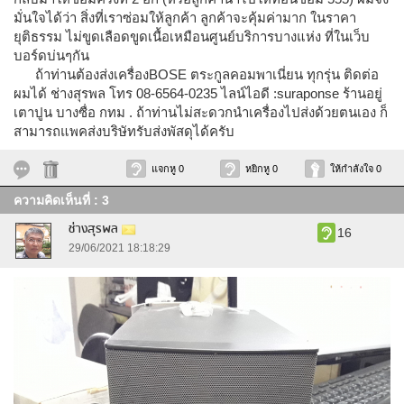
มั่นใจได้ว่า สิ่งที่เราซ่อมให้ลูกค้า ลูกค้าจะคุ้มค่ามาก ในราคา
ยุติธรรม ไม่ขูดเลือดขูดเนื้อเหมือนศูนย์บริการบางแห่ง ที่ในเว็บ
บอร์ดบ่นๆกัน
ถ้าท่านต้องส่งเครื่องBOSE ตระกูลคอมพาเนี่ยน ทุกรุ่น ติดต่อ
ผมได้ ช่างสุรพล โทร 08-6564-0235 ไลน์ไอดี :suraponse ร้านอยู่
เตาปูน บางซื่อ กทม . ถ้าท่านไม่สะดวกนำเครื่องไปส่งด้วยตนเอง ก็
สามารถแพคส่งบริษัทรับส่งพัสดุได้ครับ
แจกหู 0
หยิกหู 0
ให้กำลังใจ 0
ความคิดเห็นที่ : 3
ช่างสุรพล
16
29/06/2021 18:18:29