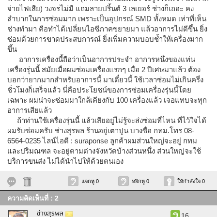
จ่ายไฟเสีย) วงจรไม่มี แถมลายปริ้นต์ 3 เลเยอร์ ช่างก็เถอะ คง
ลำบากในการซ่อมมาก เพราะเป็นอุปกรณ์ SMD ทั้งหมด เท่าที่เห็น
ช่างทำมา คือทำได้เปลี่ยนไอซีภาคขยายมา แล้วอาการไม่ดีขึ้น ยิ่ง
ซ่อมด้วยการขาดประสบการณ์ ยิ่งเพิ่มความบอบช้ำให้เครื่องมาก
ขึ้น
อาการเครื่องนี้ถือว่าเป็นอาการประจำ อาการหนึ่งของแท่น
เครื่องรุ่นนี้ สมัยเมื่อผมซ่อมเครื่องแรกๆ เมื่อ 2 ปีเศษมาแล้ว ต้อง
บอกว่ายากมากสำหรับอาการนี้ มาเดี๋ยวนี้ ใช้เวลาซ่อมไม่เกินครึ่ง
ชั่วโมงก็เสร็จแล้ว นี่คือประโยชน์ของการซ่อมเครื่องรุ่นนี้โดย
เฉพาะ ผมน่าจะซ่อมมาใกล้เคียงกับ 100 เครื่องแล้ว เจอแทบจะทุก
อาการเสียแล้ว
ถ้าท่านใช้เครื่องรุ่นนี้ แล้วเสียอยู่ไม่รู้จะส่งซ่อมที่ไหน ที่ไว้ใจได้
ผมรับซ่อมครับ ช่างสุรพล ร้านอยู่เตาปูน บางซื่อ กทม.โทร 08-
6564-0235 ไลน์ไอดี : suraponse ลูกค้าผมส่วนใหญ่จะอยู่ กทม
และปริมณฑล จะอยู่ตามต่างจังหวัดบ้างส่วนหนึ่ง ส่วนใหญ่จะใช้
บริการขนส่ง ไม่ได้นำไปให้ด้วยตนเอง
แจกหู 0
หยิกหู 0
ให้กำลังใจ 0
ความคิดเห็นที่ : 2
ช่างสุรพล
16