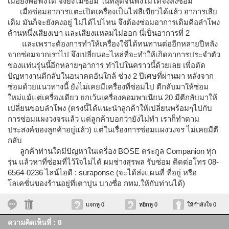
เมื่อยังพอฟังได้ จึงยังไม่ซ่อม ในที่สุดจนฟังไม่ได้จึงส่งซ่อม
เมื่อซ่อมอาการแตะเปิดเครื่องเป็นไฟสีเขียวได้แล้ว อาการเสีย
เดิม มันก็จะยังคงอยู่ ไม่ได้ไปไหน จึงต้องซ่อมอาการเดิมคือลำโพง
ด้านหนึ่งเสียงเบา และเสียงแหลมไม่ออก นี่เป็นอาการที่ 2
และเพราะต้องการทำให้เครื่องใช้ได้ทนทานต่ออีกหลายปีหลัง
จากซ่อมจากเราไป จึงเปลี่ยนอะไหล่ที่จะทำให้เกิดอาการประจำตัว
ของแท่นรุ่นนี้อีกหลายๆอาการ ทำไปในคราวนี้ด้วยเลย เพื่อตัด
ปัญหางานตีกลับในอนาคตอันใกล้ ช่วง 2 ปีเศษที่ผ่านมา หลังจาก
ซ่อมด้วยแนวทางนี้ ยังไม่เคยมีเครื่องที่ซ่อมไป ตีกลับมาให้ซ่อม
ใหม่แม้แต่เครื่องเดียว ยกเว้นเครื่องคอมพาเนียน 20 มีตีกลับมาให้
เปลี่ยนขอบลำโพง (ตรงนี้ได้แนะนำลูกค้าให้เปลี่ยนพร้อมๆไปกับ
การซ่อมแผงวงจรแล้ว แต่ลูกค้าบอกว่ายังไม่ทำ เราก็ทำตาม
ประสงค์ของลูกค้าอยู่แล้ว) แต่ในเรื่องการซ่อมแผงวงจร ไม่เคยมีตี
กลับ
ลูกค้าท่านใดมีปัญหาในเครื่อง BOSE ตระกูล Companion ทุก
รุ่น แล้วหาที่ซ่อมที่ไว้ใจไม่ได้ ผมช่างสุรพล รับซ่อม ติดต่อโทร 08-
6564-0236 ไลน์ไอดี : suraponse (จะได้ส่งแผนที่ ที่อยู่ หรือ
โลเคชั่นของร้านอยู่ที่เตาปูน บางซื่อ กทม.ให้กับท่านได้)
แจกหู 0
หยิกหู 0
ให้กำลังใจ 0
ความคิดเห็นที่ : 8