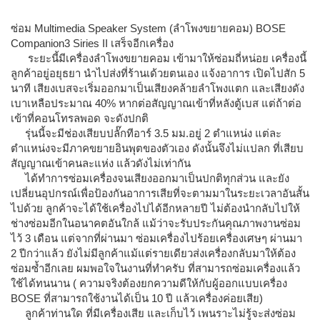
ซ่อม Multimedia Speaker System (ลำโพงขยายคอม) BOSE
Companion3 Siries II เสร็จอีกเครื่อง
ระยะนี้มีเครื่องลำโพงขยายคอม เข้ามาให้ซ่อมถี่หน่อย เครื่องนี้
ลูกค้าอยู่อยุธยา นำไปส่งที่ร้านเด้วยตนเอง แจ้งอาการ เปิดไปสัก 5
นาที เสียงเบสจะเริ่มออกมาเป็นเสียงคล้ายลำโพงแตก และเสียงดัง
เบาเหลือประมาณ 40% หากต่อสัญญาณเข้าที่หลังตู้เบส แต่ถ้าต่อ
เข้าที่คอนโทรลพอด จะดังปกติ
รุ่นนี้จะมีช่องเสียบปลั๊กทีอาร์ 3.5 มม.อยู่ 2 ตำแหน่ง แต่ละ
ตำแหน่งจะมีภาคขยายอินพุตของตัวเอง ดังนั้นจึงไม่แปลก ที่เสียบ
สัญญาณเข้าคนละแห่ง แล้วดังไม่เท่ากัน
ได้ทำการซ่อมเครื่องจนเสียงออกมาเป็นปกติทุกส่วน และยัง
เปลี่ยนอุปกรณ์เพื่อป้องกันอาการเสียที่จะตามมาในระยะเวลาอันสั้น
ไปด้วย ลูกค้าจะได้ใช้เครื่องไปได้อีกหลายปี ไม่ต้องนำกลับไปให้
ช่างซ่อมอีกในอนาคตอันใกล้ แม้ว่าจะรับประกันคุณภาพงานซ่อม
ไว้ 3 เดือน แต่จากที่ผ่านมา ซ่อมเครื่องไปร้อยเครื่องเศษๆ ผ่านมา
2 ปีกว่าแล้ว ยังไม่มีลูกค้าแม้แต่รายเดียวส่งเครื่องกลับมาให้ต้อง
ซ่อมซ้ำอีกเลย ผมพอใจในงานที่ทำครับ ที่สามารถซ่อมเครื่องแล้ว
ใช้ได้ทนนาน ( ความจริงต้องยกความดีให้กับผู้ออกแบบเครื่อง
BOSE ที่สามารถใช้งานได้เป็น 10 ปี แล้วเครื่องค่อยเสีย)
ลูกค้าท่านใด ที่มีเครื่องเสีย และเก็บไว้ เพนราะไม่รู้จะส่งซ่อม