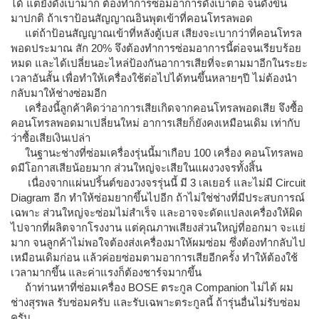
ได้ แต่ยังดังเบามาก ต้องทำการซ่อมอาการดังเบาต่อ จนดังขึ้น
มาปกติ ถ้าเราป้อนสัญญาณอินพุตเข้าที่คอนโทรลพอด
แต่ถ้าป้อนสัญญาณเข้าที่หลังตู้เบส เสียงจะเบากว่าที่คอนโทรล
พอดประมาณ สัก 20% จึงต้องทำการซ่อมอาการนี้ต่อจนเรียบร้อย
หมด และได้เปลี่ยนอะไหล่ป้องกันอาการเสียที่จะตามมาอีกในระยะ
เวลาอันสั้น เพื่อทำให้เครื่องใช้ต่อไปได้ทนขึ้นหลายๆปี ไม่ต้องนำ
กลับมาให้ช่างซ่อมอีก
เครื่องนี้ลูกค้าคิดว่าอาการเสียเกิดจากคอนโทรลพอดเสีย จึงซื้อ
คอนโทรลพอดมาเปลี่ยนใหม่ อาการเสียก็ยังคงเหมือนเดิม เท่ากับ
ว่าซื้อเสียเงินเปล่า
ในฐานะช่างที่ซ่อมเครื่องรุ่นนี้มาเกือบ 100 เครื่อง คอนโทรลพอ
ดมีโอกาสเสียน้อยมาก ส่วนใหญ่จะเสียในแผงวงจรทั้งสิ้น
เนื่องจากแผ่นปริ้นต์ของวงจรรุ่นนี้ มี 3 เลเยอร์ และไม่มี Circuit
Diagram อีก ทำให้ซ่อมยากขึ้นไปอีก ถ้าไม่ใช่ช่างที่มีประสบการณ์
เฉพาะ ส่วนใหญ่จะซ่อมไม่สำเร็จ และอาจจะดัดแปลงเครื่องให้ผิด
ไปจากที่ผลิตจากโรงงาน แต่คุณภาพเสียงส่วนใหญ่ที่ออกมา จะแย่
มาก จนลูกค้าไม่พอใจต้องส่งเครื่องมาให้ผมซ่อม ซึ่งต้องทำกลับไป
เหมือนเดิมก่อน แล้วค่อยซ่อมตามอาการเสียอีกครั้ง ทำให้ต้องใช้
เวลามากขึ้น และค่าแรงก็ต้องชาร์จมากขึ้น
ถ้าท่านหาที่ซ่อมเครื่อง BOSE ตระกูล Companion ไม่ได้ ผม
ช่างสุรพล รับซ่อมครับ และรับเฉพาะตระกูลนี้ ถ้ารุ่นอื่นไม่รับซ่อม
ครับ