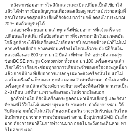
หลังจากซ่อมอาการไฟสีส้มและแตะเปิดเปลี่ยนเป็นสีเขียวได้
แล้ว ได้ทำการป้อนสัญญาณเพื่องลองเสียงดู พบว่าแม้เร่งวอลลุ่มที่
คอนโทรลพอดสุดแล้ว เสียงก็ยังดังเบากว่าปกติ ลดลงไปประมาณ
20 % ฟังด้วยหูรับรู้ได้
แต่อย่างที่เคยบอกมาแล้วทุกครั้งที่ซ่อมอาการที่แจ้งเสร็จ จะ
เปลี่ยนอะไหล่เพิ่ม เพื่อป้องกันอาการที่จะตามมาอีกในอนาคตอัน
ใกล้ ลูกค้าจะได้ใช้เครื่องทนไปอีกหลายปี อนาคตข้างหน้าก็ไม่แน่
หากเครื่องเสียอีก ช่างคงซ่อมเครื่องไม่ไหวแล้วกระมัง นี่ก็กินเงิน
หลวงเดือนละ 600 บาท มา 2 ปีแล้ว ที่ทำมาก็ทำอย่างมีความสุข
ซ่อมBOSE ตระกูล Companion ทั้งหมด มา 100 เครื่องเศษๆแล้ว
เรียกได้ว่า เกือบจะซ่อมทุกอาการเสียประจำของเครื่องตระกูลนี้มา
แล้ว อาจมีบ้าง ที่เสียอาการแปลกๆ เฉพาะตัวเครื่องนั้นไป แต่ไม่
เจอในเครื่องอื่น ก็ซ่อมจบทุกตัว ตลอด 2 เศษที่ผ่านมา ยังไม่เคยคืน
เครื่องลูกค้าแม้สักเครื่องเดียว จะมีบางเครื่องที่ต้องใช้เวลานานเป็น
2 -3 เดือน แต่ที่นานเพราะต้องรออะไหล่จากเมืองนอก
ลูกค้าท่านใด ที่ยังมีเครื่องตระกูลคอมพาเนียนเสียอยู่ และยังหา
ที่ซ่อมที่ไว้ใจไม่ได้ ผมช่างสุรพล รับซ่อมครับ ถ้าต้องการซ่อม ให้
รีบติดต่อ ผมก็ยังไม่แน่ใจตัวเองเหมือนกัน ว่าจะเลิกรับซ่อมวันไหน
อันมีสาเหตุมาจากความพร้อมของร่างกาย ยิ่งอุปกรณ์SMD มันเล็ก
มาก ต้องการสมาธิในการทำงานมาก ถอดไม่ระวังกระเด็นหาย หา
ก็ไม่ค่อยจะเจอ