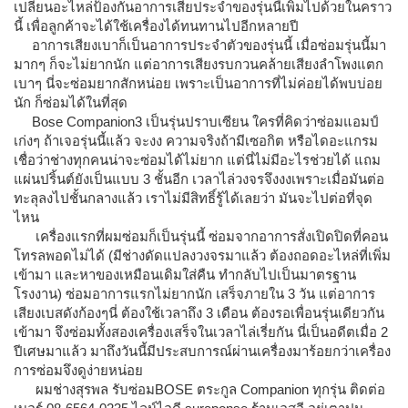
เปลี่ยนอะไหล่ป้องกันอาการเสียประจำของรุ่นนี้เพิ่มไปด้วยในคราว
นี้ เพื่อลูกค้าจะได้ใช้เครื่องได้ทนทานไปอีกหลายปี
อาการเสียงเบาก็เป็นอาการประจำตัวของรุ่นนี้ เมื่อซ่อมรุ่นนี้มา
มากๆ ก็จะไม่ยากนัก แต่อาการเสียงรบกวนคล้ายเสียงลำโพงแตก
เบาๆ นี่จะซ่อมยากสักหน่อย เพราะเป็นอาการที่ไม่ค่อยได้พบบ่อย
นัก ก็ซ่อมได้ในที่สุด
Bose Companion3 เป็นรุ่นปราบเซียน ใครที่คิดว่าซ่อมแอมป์
เก่งๆ ถ้าเจอรุ่นนี้แล้ว จะงง ความจริงถ้ามีเซอกิต หรือไดอะแกรม
เชื่อว่าช่างทุกคนน่าจะซ่อมได้ไม่ยาก แต่นี่ไม่มีอะไรช่วยได้ แถม
แผ่นปริ้นต์ยังเป็นแบบ 3 ชั้นอีก เวลาไล่วงจรจึงงงเพราะเมื่อมันต่อ
ทะลุลงไปชั้นกลางแล้ว เราไม่มีสิทธิ์รู้ได้เลยว่า มันจะไปต่อที่จุด
ไหน
เครื่องแรกที่ผมซ่อมก็เป็นรุ่นนี้ ซ่อมจากอาการสั่งเปิดปิดที่คอน
โทรลพอดไม่ได้ (มีช่างดัดแปลงวงจรมาแล้ว ต้องถอดอะไหล่ที่เพิ่ม
เข้ามา และหาของเหมือนเดิมใส่คืน ทำกลับไปเป็นมาตรฐาน
โรงงาน) ซ่อมอาการแรกไม่ยากนัก เสร็จภายใน 3 วัน แต่อาการ
เสียงเบสดังก้องๆนี่ ต้องใช้เวลาถึง 3 เดือน ต้องรอเพื่อนรุ่นเดียวกัน
เข้ามา จึงซ่อมทั้งสองเครื่องเสร็จในเวลาไล่เรี่ยกัน นี่เป็นอดีตเมื่อ 2
ปีเศษมาแล้ว มาถึงวันนี้มีประสบการณ์ผ่านเครื่องมาร้อยกว่าเครื่อง
การซ่อมจึงดูง่ายหน่อย
ผมช่างสุรพล รับซ่อมBOSE ตระกูล Companion ทุกรุ่น ติดต่อ