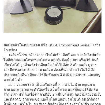
ซ่อมชุดลำโพงขยายคอม ยี่ห้อ BOSE Companion3 Series II เสร็จ
อีกเครื่อง
เครื่องนี้เข้ามาด้วยอาการไฟไม่เข้า เมื่อเปิดเพาเวอร์สวิตช์แล้ว
ไฟสีส้มบนคอนโทรลพอดไม่ติด และสัมผัสเพื่อเปิดเครื่องให้เป็นสี
เขียวไม่ได้ ลูกค้าแจ้งว่า เสียแล้วเก็บไว้ได้สัก 2 เดือนแล้ว ดูร่อง
รอยมีการแกะเครื่องออกมาแล้ว แต่คงเห็นว่าทำอะไรไม่ได้ จึง
ประกอบเก็บคืน สติกเกอร์ที่ปิดทับสกรู 3 ตัวมีรอยฉีกขาด และสกรู
หายไป 1 ตัว
อยากจะบอกว่า ถ้าเป็นเครื่องรุ่นนี้ หากช่างไม่ชำนาญเฉพาะ
ด้าน อย่าแกะเลย จะทำให้เครื่องเป็นริ้วรอย บนสติ๊กเกอร์ที่ปิดทับ
สกรู 3 ตัว ทำให้เครื่องราคาเกือบ 2 หมื่นบาท หมดความสวยงามไป
และที่สำคัญ ลูกค้าจะซ่อมเองไม่ได้แน่นอน ลืมไปได้เลย ถ้าคิดว่า
ฟิวส์ขาด แล้วไฟไม่เข้า (หากเช็คด้วยมิเตอร์ จะรู้ว่าไฟเข้า แต่ภาค