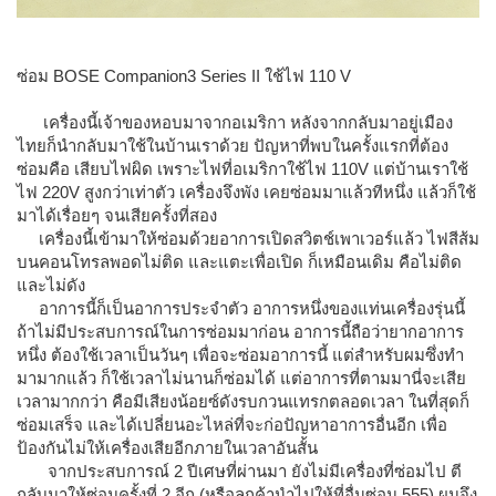
ซ่อม BOSE Companion3 Series II ใช้ไฟ 110 V
เครื่องนี้เจ้าของหอบมาจากอเมริกา หลังจากกลับมาอยู่เมือง
ไทยก็นำกลับมาใช้ในบ้านเราด้วย ปัญหาที่พบในครั้งแรกที่ต้อง
ซ่อมคือ เสียบไฟผิด เพราะไฟที่อเมริกาใช้ไฟ 110V แต่บ้านเราใช้
ไฟ 220V สูงกว่าเท่าตัว เครื่องจึงพัง เคยซ่อมมาแล้วทีหนึ่ง แล้วก็ใช้
มาได้เรื่อยๆ จนเสียครั้งที่สอง
เครื่องนี้เข้ามาให้ซ่อมด้วยอาการเปิดสวิตช์เพาเวอร์แล้ว ไฟสีส้ม
บนคอนโทรลพอดไม่ติด และแตะเพื่อเปิด ก็เหมือนเดิม คือไม่ติด
และไม่ดัง
อาการนี้ก็เป็นอาการประจำตัว อาการหนึ่งของแท่นเครื่องรุ่นนี้
ถ้าไม่มีประสบการณ์ในการซ่อมมาก่อน อาการนี้ถือว่ายากอาการ
หนึ่ง ต้องใช้เวลาเป็นวันๆ เพื่อจะซ่อมอาการนี้ แต่สำหรับผมซึ่งทำ
มามากแล้ว ก็ใช้เวลาไม่นานก็ซ่อมได้ แต่อาการที่ตามมานี่จะเสีย
เวลามากกว่า คือมีเสียงน้อยซ์ดังรบกวนแทรกตลอดเวลา ในที่สุดก็
ซ่อมเสร็จ และได้เปลี่ยนอะไหล่ที่จะก่อปัญหาอาการอื่นอีก เพื่อ
ป้องกันไม่ให้เครื่องเสียอีกภายในเวลาอันสั้น
จากประสบการณ์ 2 ปีเศษที่ผ่านมา ยังไม่มีเครื่องที่ซ่อมไป ตี
กลับมาให้ซ่อมครั้งที่ 2 อีก (หรือลูกค้านำไปให้ที่อื่นซ่อม 555) ผมจึง