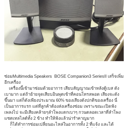
ซ่อมMultimedia Speakers BOSE Companion3 SeriesII เสร็จเพิ่ม
อีกเครื่อง
เครื่องนี้เข้ามาซ่อมด้วยอาการ เสียบสัญญาณเข้าหลังตู้เบส ดัง
เบามาก แต่ถ้าย้ายจุดเสียบอินพุตเข้าที่คอนโทรลพอด เสียงจะดัง
ขึ้นมา แต่ก็ดังเพียงประมาณ 60% ของเสียงดังปกติของเครื่อง นี่
เป็นอาการแรก แต่ที่ลูกค้าต้องส่งเครื่องซ่อม เพราะขณะเปิดฟัง
เพลงไป จะมีเสียงคล้ายๆลำโพงแตกเบาๆ กวนตลอดเวลาที่ลำโพง
แซตเทลไลต์ทั้ง 2 ข้าง ทำให้ฟังแล้วน่ารำคาญมาก
ก็ได้ทำการซ่อมเปลี่ยนอะไหล่ในอาการทั้ง 2 ที่แจ้ง และได้