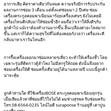
อาการเสีย คิดราคาเดียวกันหมด ความจริงมีการรับประกัน
ผลงานการซ่อม 3 เดือน แต่ตั้งแต่ซ่อมมา 2 ปีเศษ ซ่อม
เครื่องตระกูลคอมพาเนียนมาร้อยเครื่องเศษๆ ยังไม่เคยมี
เครื่่องไหนตีกลับมาให้ซ่อมซ้ำอีก ผมถือว่าเราให้สิ่งดีๆกับ
ลูกค้าไป แม้เราต้องทำงานมากขึ้น สิ้นเปลืองค่าอะไหล่มาก
ขึ้น แต่เราก็ได้ความสุขใจที่ไม่ต้องคอยกังวลว่า เครื่องจะตี
กลับมาหาเราวันไหนอีก
การรื้อเครื่องออกมาซ่อมหลายๆเที่ยว จะทำให้เครื่องช้ำ โดย
เฉพาะรุ่นที่ติดกาวตู้ลำโพง ไม่มีสกรูให้ถอด ดังนั้นจึงอยาก
ซ่อมเครื่องให้ดี ซ่อมครั้งเดียวอยู่ได้นานหลายปี แบบนี้ลูกค้า
น่าจะคุ้ม
ลูกค้าท่านใด ที่ใช้เครื่องBOSE ตระกูลคอมพาเนียนทุกรุ่น 
เมื่อเสียแล้วหาที่ซ่อมที่ไว้ใจไม่ได้ ผมช่างสุรพล รับซ่อมครับ 
โทร 08-6564-0235 ไลน์ไอดี suraponse ร้านอยู่ที่ เตาปูน 
บางซื่อ กทม.