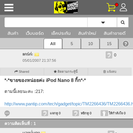
Toggle Dropd
สินค้า
เว็บบอร์ด
เช็คประกัน
สินค้าใหม่
สินค้าขายดี
All
5
10
15
แคร์ค่ะ
0
05/01/2007 21:37:56
Shared
ติดตามกระทู้นี้
แจ้งลบ
*-*ขายของหน่อยค่ะ iPod Nano 8 กิ้ก*-*
ตามนี้เลยนะคะ :217:
http://www.pantip.com/tech/gadget/topic/TM2266436/TM2266436.
แจกหู 0
หยิกหู 0
ให้กำลังใจ 0
ความคิดเห็นที่ : 1