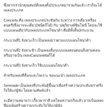
ซึ่งหากเรานำคุณสมบัติเพลงทั้ง2ประเภทมารวมกันแล้ว เราก็จะได้
เพลงประเภท
Concerto คือ เพลงประเภทประชันกัน ระหว่าง การเดี่ยวเครื่อง
ดนตรี(ซึ่งอาจจะเดี่ยว2ชนิดก็ได้) กับ วงดุริยางค์ซิมโฟนี่ โดยจะใช้
แบบแผนเดียวกับเพลงประเภทโซนาต้า คือมีทั้งสิ้น3กระบวน
กระบวนที่1 จังหวะเร็ว เป็นเพลงยาวตามแบบแผนโซนาต้า
กระบวนที่2 จังหวะช้า เป็นเพลงสั้นๆแบบเพงสอนตอนถึงสามตอน
หรืออาจเป็น เพลงCanzonettaก็ได้
กระบวนที่3 จังหวะเร็ว ใช้แบบแผนโซนาต้า
สำหรับเพลงที่สั้นๆและไพเราะ ขอแนะนำ เพลงประเภท
Serenade เป็นเพลงที่ประพันธุ์ขึ้นมาเพื่อสร้างความประทับตราตรึง
ใจให้แก่ผู้ฟัง โดยตามศัพท์แล้ว
จะมีความหมายว่า เกี้ยวพาราสี แต่โดยความจริงแล้ว อาจเป็นเพลง
ที่มุ่งเน้นสร้างความประทับใจให้แก่ผู้ฟัง