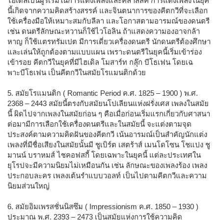
ไฮเดิลเป็นผู้ริเริ่มในการแต่งเพลงและคลาสสิค การแต่งเพลงในยุค
นี้เกิดจากความคิดสร้างสรรค์ และจินตนาการของคีตกวีที่จะเลือก
ใช้เครื่องมือให้เหมาะสมกับลีลา และโอกาสตามอารมณ์ของดนตรี
เช่น ดนตรีลักษณะหวานก็ใช้ไวโอลิน ถ้าแสดงความองอาจกล้า
หาญ ก็ใช้แตรทรัมเปต มีการเดี่ยวเครื่องดนตรี นักดนตรีต้องศึกษา
และเล่นให้ถูกต้องตามแบบแผน เพราะดนตรีในยุคนี้เริ่มเข้าร่อง
เข้ารอย คีตกวีในยุคที่มีไฮเดิล โมสาร์ท กลุ๊ก บีโธเฟน โดยเฉ
พาะบีโธเฟน เป็นคีตกวีในสมัยโรแมนติกด้วย
5. สมัยโรแมนติก ( Romantic Period ค.ศ. 1825 – 1900 ) พ.ศ.
2368 – 2443 สมัยนี้ตรงกับสมัยนโปเลียนแห่งฝรั่งเศส เพลงในสมัย
นี้ ผิดไปจากเพลงในสมัยก่อน ๆ คือเมื่อก่อนเริ่มแรกเกี่ยวกับศาสนา
ต่อมามีการเลือกใช้เครื่องดนตรีและในสมัยนี้ จะแต่งตามจุด
ประสงค์ตามความคิดฝันของคีตกวี เน้นอารมณ์เป็นสำคัญนักแต่ง
เพลงที่มีชื่อเสียงในสมัยนั้นมี ชูเบิร์ต เสตร้าส์ เมนโดโซน โชแปง ชู
มานน์ บราหมส์ ไชคอฟสกี้ โดยเฉพาะในยุคนี้ แต่ละประเทศใน
ยุโรปจะมีความนิยมไม่เหมือนกัน เช่น ลักษณะของเพลงร้อง เพลง
ประกอบละคร เพลงเต้นรำแบบวอลท์ เป็นไปตามคีตกวีและความ
นิยมส่วนใหญ่
6. สมัยอิมเพรสชั่นนิสซึม ( Impressionism ค.ศ. 1850 – 1930 )
ประมาณ พ.ศ. 2393 – 2473 เป็นสมัยแห่งการใช้ความคิด