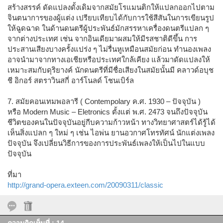
สร้างสรรค์ ดัดแปลงดั้งเดิมจากสมัยโรแมนติกให้แปลกออกไปตาม
จินตนาการของผู้แต่ง เปรียบเทียบได้กับการใช้สีสันในการเขียนรูป
ให้ฉูดฉาด ในด้านดนตรีผู้ประพันธ์มักสรรหาเครื่องดนตรีแปลก ๆ
จากต่างประเทศ เช่น จากอินเดียมาผสมให้มีรสชาติดีขึ้น การ
ประสานเสียงบางครั้งแปร่ง ๆ ไม่รื่นหูเหมือนสมัยก่อน ทำนองเพลง
อาจนำมาจากทางเอเชียหรือประเทศใกล้เคียง แล้วมาดัดแปลงให้
เหมาะสมกับดุริยางค์ นักดนตรีที่มีชื่อเสียงในสมัยนั้นมี คลาวด์อบุช
ชี อิกอร์ สตราวินสกี่ อาร์โนลด์ โชนเบิร์ล
7. สมัยคอนเทมพอลารี ( Contempolary ค.ศ. 1930 – ปัจจุบัน )
หรือ Modern Music – Eletronics ตั้งแต่ พ.ศ. 2473 จนถึงปัจจุบัน
ชีวิตของคนในปัจจุบันอยู่กีบความก้าวหน้า ทางวิทยาศาสตร์ได้รู้ได้
เห็นสิ่งแปลก ๆ ใหม่ ๆ เช่น ไอพ่น ยานอวกาศโทรทัศน์ นักแต่งเพลง
ปัจจุบัน จึงเปลี่ยนวิธีการของการประพันธ์เพลงให้เป็นไปในแบบ
ปัจจุบัน
ที่มา
http://grand-opera.exteen.com/20090311/classic