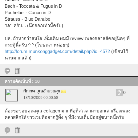
ฺBach - Toccata & Fugue in D
Pachelbel - Canon in D
Strauss - Blue Danube
ฯลฯ ครับ... (นึกออกเท่านี้ครับ)
ปล. ถ้าหากว่าสนใจ เพิ่มเติม ผมมี review เพลงคลาสสิคอยู่นิดๆ ที่
กระทู้นี้ครับ ^ ^ (โฆษณา หน่อยๆ)
http://forum.munkonggadget.com/detail.php?id=4572
(เขียนไว้
นานมากแล้ว)
ความคิดเห็นที่ : 10
ทัตเทพ บุณอำนวยสุข
0
18/10/2009 00:00:58
ต้องขอขอบคุณคุณ collagen มากที่อุทิศเวลามาบอกเล่าเรื่องเพลง
คลาสสิกให้ชาวเวปที่อยากรู้ทั้ง ๆ ที่มีงานเต็มมืออยู่ขนาดนี้ครับ