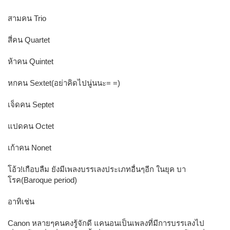
สามคน Trio
สี่คน Quartet
ห้าคน Quintet
หกคน Sextet(อย่าคิดไปนู่นนะ= =)
เจ็ดคน Septet
แปดคน Octet
เก้าคน Nonet
โอ้ว!เกือบลืม ยังมีเพลงบรรเลงประเภทอื่นๆอีก ในยุค บา
โรค(Baroque period)
อาทิเช่น
Canon หลายๆคนคงรู้จักดี แคนอนเป็นเพลงที่มีการบรรเลงไป