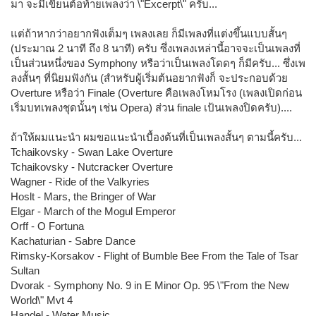
มา จะมีเขียนต้อท้ายเพลงว่า \"Excerpt\" ครับ...
แต่ถ้าหากว่าอยากฟังเต็มๆ เพลงเลย ก็มีเพลงที่แต่งขึ้นแบบสั้นๆ
(ประมาณ 2 นาที ถึง 8 นาที) ครับ ซึ่งเพลงเหล่านี้อาจจะเป็นเพลงที่
เป็นส่วนหนึ่งของ Symphony หรือว่าเป็นเพลงโดดๆ ก็มีครับ... ซึ่งเพ
ลงสั้นๆ ที่นิยมฟังกัน (สำหรับผู้เริ่มต้นอยากฟังก็ จะประกอบด้วย
Overture หรือว่า Finale (Overture คือเพลงโหมโรง (เพลงเปิดก่อน
เริ่มบทเพลงชุดนั้นๆ เช่น Opera) ส่วน finale เป้นเพลงปิดครับ)....
ถ้าให้ผมแนะนำ ผมขอแนะนำเบื้องต้นที่เป็นเพลงสั้นๆ ตามนี้ครับ...
Tchaikovsky - Swan Lake Overture
Tchaikovsky - Nutcracker Overture
Wagner - Ride of the Valkyries
Hoslt - Mars, the Bringer of War
Elgar - March of the Mogul Emperor
Orff - O Fortuna
Kachaturian - Sabre Dance
Rimsky-Korsakov - Flight of Bumble Bee From the Tale of Tsar
Sultan
Dvorak - Symphony No. 9 in E Minor Op. 95 \"From the New
World\" Mvt 4
Handel - Water Music