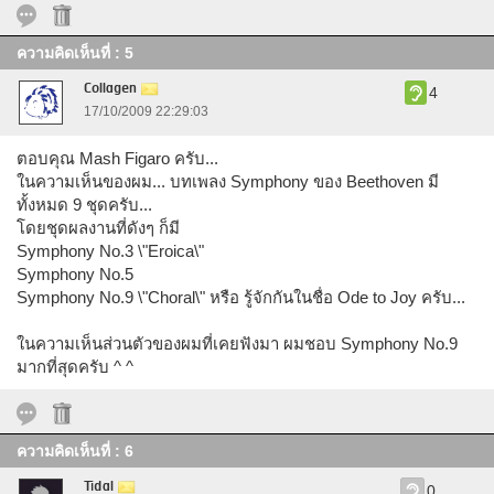
ความคิดเห็นที่ : 5
Collagen
4
17/10/2009 22:29:03
ตอบคุณ Mash Figaro ครับ...
ในความเห็นของผม... บทเพลง Symphony ของ Beethoven มี
ทั้งหมด 9 ชุดครับ...
โดยชุดผลงานที่ดังๆ ก็มี
Symphony No.3 \"Eroica\"
Symphony No.5
Symphony No.9 \"Choral\" หรือ รู้จักกันในชื่อ Ode to Joy ครับ...
ในความเห็นส่วนตัวของผมที่เคยฟังมา ผมชอบ Symphony No.9
มากที่สุดครับ ^ ^
ความคิดเห็นที่ : 6
Tidal
0