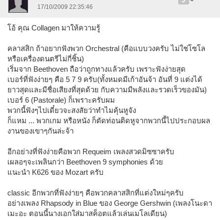
17/10/2009 22:35:46
โอ้ คุณ Collagen มาให้ความรู้
คลาสสิก ถ้าอยากฟังพวก Orchestral (คือแบบวงครับ ไม่ใช่โซโล
หรือเครื่องดนตรีไม่กี่ชิ้น)
เริ่มจาก Beethoven ถือว่าถูกทางแล้วครับ เพราะฟังง่ายสุด
เบอร์ที่ฟังง่ายๆ คือ 5 7 9 ครับ(ทั้งหมดมีเก้าอันจ้า อันที่ 9 แต่งได้
ยาวสุดและมีชื่อเสียงที่สุดด้วย กับความมีพลังและรวดเร็วของมัน)
เบอร์ 6 (Pastorale) ก็เพราะครับผม
พวกนี้ฟังๆไปเดี๋ยวจะสงสัยว่าทำไมคุ้นหูจัง
ก็แหม ... พวกเกม หรือหนัง ก็ตัดท่อนติดหูจากพวกนี้ไปประกอบผล
งานของเขาๆกันล่ะจ้า
อีกอย่างที่ฟังง่ายคือพวก Requeim เพลงสวดมิซซาครับ
เผลอๆจะเพลินกว่า Beethoven 9 symphonies ด้วย
แนะนำ K626 ของ Mozart ครับ
classic อีกพวกที่ฟังง่ายๆ คือพวกคลาสสิกที่แต่งใหม่ๆครับ
อย่างเพลง Rhapsody in Blue ของ George Gershwin (เพลงโนะดา
เมะอะ ตอนนี้นางเอกใส่มาสค็อตแล้วเล่นเมโลเดียน)