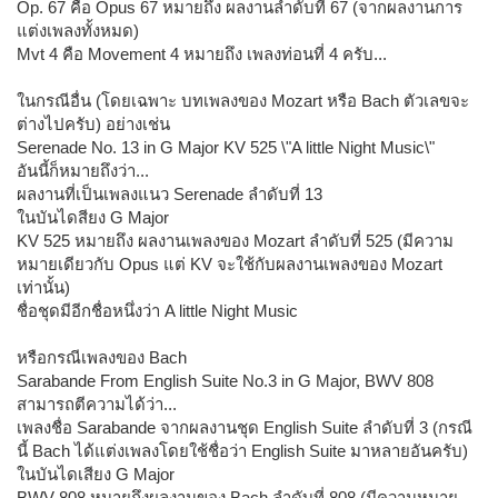
Op. 67 คือ Opus 67 หมายถึง ผลงานลำดับที่ 67 (จากผลงานการ
แต่งเพลงทั้งหมด)
Mvt 4 คือ Movement 4 หมายถึง เพลงท่อนที่ 4 ครับ...
ในกรณีอื่น (โดยเฉพาะ บทเพลงของ Mozart หรือ Bach ตัวเลขจะ
ต่างไปครับ) อย่างเช่น
Serenade No. 13 in G Major KV 525 \"A little Night Music\"
อันนี้ก็หมายถึงว่า...
ผลงานที่เป็นเพลงแนว Serenade ลำดับที่ 13
ในบันไดสียง G Major
KV 525 หมายถึง ผลงานเพลงของ Mozart ลำดับที่ 525 (มีความ
หมายเดียวกับ Opus แต่ KV จะใช้กับผลงานเพลงของ Mozart
เท่านั้น)
ชื่อชุดมีอีกชื่อหนึ่งว่า A little Night Music
หรือกรณีเพลงของ Bach
Sarabande From English Suite No.3 in G Major, BWV 808
สามารถตีความได้ว่า...
เพลงชื่อ Sarabande จากผลงานชุด English Suite ลำดับที่ 3 (กรณี
นี้ Bach ได้แต่งเพลงโดยใช้ชื่อว่า English Suite มาหลายอันครับ)
ในบันไดเสียง G Major
BWV 808 หมายถึงผลงานของ Bach ลำดับที่ 808 (มีความหมาย