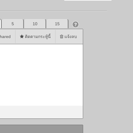
5
10
15
hared
ติดตามกระทู้นี้
แจ้งลบ