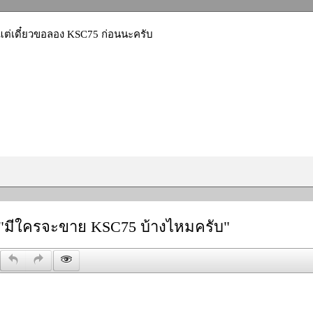
แต่เดี๋ยวขอลอง KSC75 ก่อนนะครับ
"มีใครจะขาย KSC75 บ้างไหมครับ"