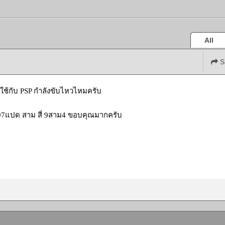
All
S
ใช้กับ PSP กำลังขับไหวไหมครับ
897แปด สาม สี่ 9สาม4 ขอบคุณมากครับ