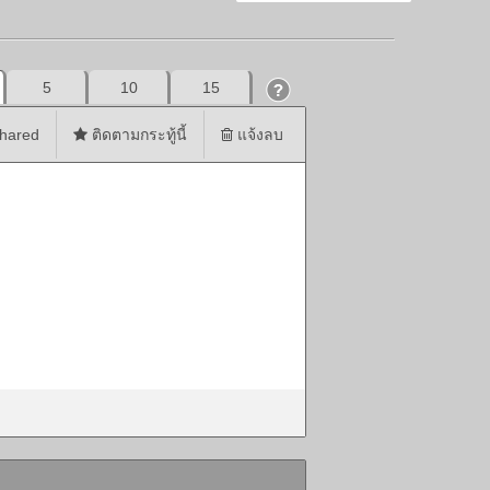
5
10
15
hared
ติดตามกระทู้นี้
แจ้งลบ