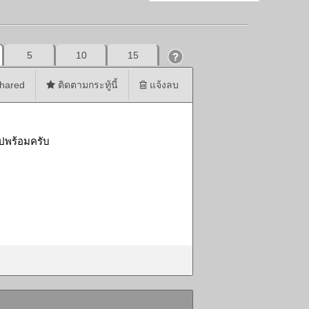
5
10
15
hared
ติดตามกระทู้นี้
แจ้งลบ
ุปพร้อมครับ