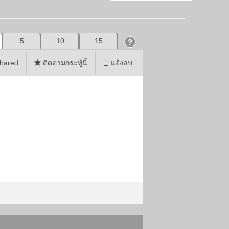
5
10
15
hared
ติดตามกระทู้นี้
แจ้งลบ