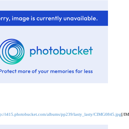
tp://i415.photobucket.com/albums/pp239/lasty_lasty/CIMG0845.jpg
[/I