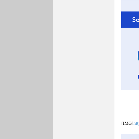
[IMG]
ht