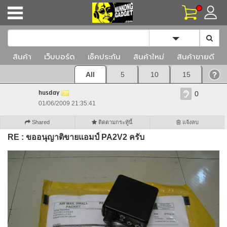
Toggle Dropd
สินค้า
เว็บบอร์ด
เช็คประกัน
สินค้าใหม่
สินค้าขายดี
All
5
10
15
husday
0
01/06/2009 21:35:41
Shared
ติดตามกระทู้นี้
แจ้งลบ
RE : ขออนุญาติขายแอมป์ PA2V2 ครับ